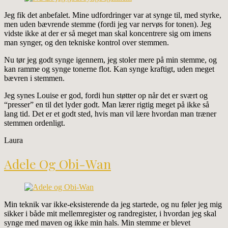
Jeg fik det anbefalet. Mine udfordringer var at synge til, med styrke,
men uden bævrende stemme (fordi jeg var nervøs for tonen). Jeg
vidste ikke at der er så meget man skal koncentrere sig om imens
man synger, og den tekniske kontrol over stemmen.
Nu tør jeg godt synge igennem, jeg stoler mere på min stemme, og
kan ramme og synge tonerne flot. Kan synge kraftigt, uden meget
bævren i stemmen.
Jeg synes Louise er god, fordi hun støtter op når det er svært og
“presser” en til det lyder godt. Man lærer rigtig meget på ikke så
lang tid. Det er et godt sted, hvis man vil lære hvordan man træner
stemmen ordenligt.
Laura
Adele Og Obi-Wan
Min teknik var ikke-eksisterende da jeg startede, og nu føler jeg mig
sikker i både mit mellemregister og randregister, i hvordan jeg skal
synge med maven og ikke min hals. Min stemme er blevet