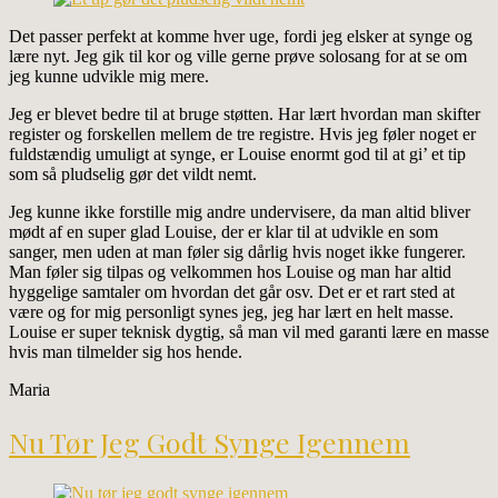
Det passer perfekt at komme hver uge, fordi jeg elsker at synge og
lære nyt. Jeg gik til kor og ville gerne prøve solosang for at se om
jeg kunne udvikle mig mere.
Jeg er blevet bedre til at bruge støtten. Har lært hvordan man skifter
register og forskellen mellem de tre registre. Hvis jeg føler noget er
fuldstændig umuligt at synge, er Louise enormt god til at gi’ et tip
som så pludselig gør det vildt nemt.
Jeg kunne ikke forstille mig andre undervisere, da man altid bliver
mødt af en super glad Louise, der er klar til at udvikle en som
sanger, men uden at man føler sig dårlig hvis noget ikke fungerer.
Man føler sig tilpas og velkommen hos Louise og man har altid
hyggelige samtaler om hvordan det går osv. Det er et rart sted at
være og for mig personligt synes jeg, jeg har lært en helt masse.
Louise er super teknisk dygtig, så man vil med garanti lære en masse
hvis man tilmelder sig hos hende.
Maria
Nu Tør Jeg Godt Synge Igennem