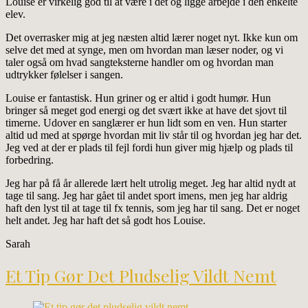
Louise er virkelig god til at være i det og ligge arbejde i den enkelte
elev.
Det overrasker mig at jeg næsten altid lærer noget nyt. Ikke kun om
selve det med at synge, men om hvordan man læser noder, og vi
taler også om hvad sangteksterne handler om og hvordan man
udtrykker følelser i sangen.
Louise er fantastisk. Hun griner og er altid i godt humør. Hun
bringer så meget god energi og det svært ikke at have det sjovt til
timerne. Udover en sanglærer er hun lidt som en ven. Hun starter
altid ud med at spørge hvordan mit liv står til og hvordan jeg har det.
Jeg ved at der er plads til fejl fordi hun giver mig hjælp og plads til
forbedring.
Jeg har på få år allerede lært helt utrolig meget. Jeg har altid nydt at
tage til sang. Jeg har gået til andet sport imens, men jeg har aldrig
haft den lyst til at tage til fx tennis, som jeg har til sang. Det er noget
helt andet. Jeg har haft det så godt hos Louise.
Sarah
Et Tip Gør Det Pludselig Vildt Nemt