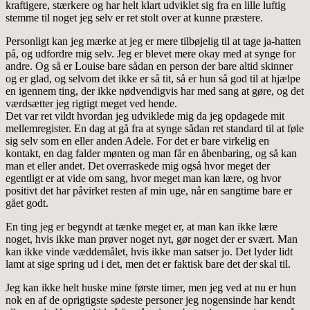
kraftigere, stærkere og har helt klart udviklet sig fra en lille luftig
stemme til noget jeg selv er ret stolt over at kunne præstere.
Personligt kan jeg mærke at jeg er mere tilbøjelig til at tage ja-hatten
på, og udfordre mig selv. Jeg er blevet mere okay med at synge for
andre. Og så er Louise bare sådan en person der bare altid skinner
og er glad, og selvom det ikke er så tit, så er hun så god til at hjælpe
en igennem ting, der ikke nødvendigvis har med sang at gøre, og det
værdsætter jeg rigtigt meget ved hende.
Det var ret vildt hvordan jeg udviklede mig da jeg opdagede mit
mellemregister. En dag at gå fra at synge sådan ret standard til at føle
sig selv som en eller anden Adele. For det er bare virkelig en
kontakt, en dag falder mønten og man får en åbenbaring, og så kan
man et eller andet. Det overraskede mig også hvor meget der
egentligt er at vide om sang, hvor meget man kan lære, og hvor
positivt det har påvirket resten af min uge, når en sangtime bare er
gået godt.
En ting jeg er begyndt at tænke meget er, at man kan ikke lære
noget, hvis ikke man prøver noget nyt, gør noget der er svært. Man
kan ikke vinde væddemålet, hvis ikke man satser jo. Det lyder lidt
lamt at sige spring ud i det, men det er faktisk bare det der skal til.
Jeg kan ikke helt huske mine første timer, men jeg ved at nu er hun
nok en af de oprigtigste sødeste personer jeg nogensinde har kendt