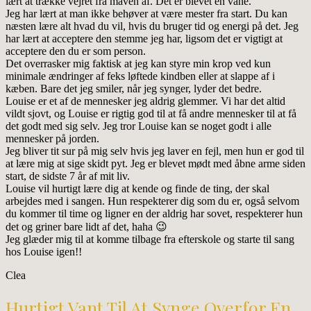
lært at trække vejret fra maven af. Det er blevet en vane.
Jeg har lært at man ikke behøver at være mester fra start. Du kan
næsten lære alt hvad du vil, hvis du bruger tid og energi på det. Jeg
har lært at acceptere den stemme jeg har, ligsom det er vigtigt at
acceptere den du er som person.
Det overrasker mig faktisk at jeg kan styre min krop ved kun
minimale ændringer af feks løftede kindben eller at slappe af i
kæben. Bare det jeg smiler, når jeg synger, lyder det bedre.
Louise er et af de mennesker jeg aldrig glemmer. Vi har det altid
vildt sjovt, og Louise er rigtig god til at få andre mennesker til at få
det godt med sig selv. Jeg tror Louise kan se noget godt i alle
mennesker på jorden.
Jeg bliver tit sur på mig selv hvis jeg laver en fejl, men hun er god til
at lære mig at sige skidt pyt. Jeg er blevet mødt med åbne arme siden
start, de sidste 7 år af mit liv.
Louise vil hurtigt lære dig at kende og finde de ting, der skal
arbejdes med i sangen. Hun respekterer dig som du er, også selvom
du kommer til time og ligner en der aldrig har sovet, respekterer hun
det og griner bare lidt af det, haha 😉
Jeg glæder mig til at komme tilbage fra efterskole og starte til sang
hos Louise igen!!
Clea
Hurtigt Vant Til At Synge Overfor En