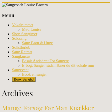
Skip
to
Sangcoach
content
Menu
Louise
Bøttern
Vokalrummet
Mød Louise
Professionel
Shop Sangtimer
sangundervisning
Solosang
og
Sang Børn & Unge
workhops
Solistforløb
i
Sang Retreat
København
Sangkursus
Basalt Åndedræt For Sangere
E-bog: Sanger, sådan åbner du dit vokale rum
Sangevent
Book en sanger
Book Sangtid
Archives
Mange Forsøg Før Man Knækker