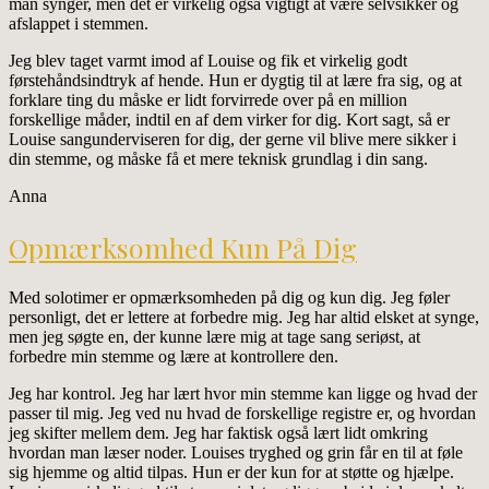
man synger, men det er virkelig også vigtigt at være selvsikker og
afslappet i stemmen.
Jeg blev taget varmt imod af Louise og fik et virkelig godt
førstehåndsindtryk af hende. Hun er dygtig til at lære fra sig, og at
forklare ting du måske er lidt forvirrede over på en million
forskellige måder, indtil en af dem virker for dig. Kort sagt, så er
Louise sangunderviseren for dig, der gerne vil blive mere sikker i
din stemme, og måske få et mere teknisk grundlag i din sang.
Anna
Opmærksomhed Kun På Dig
Med solotimer er opmærksomheden på dig og kun dig. Jeg føler
personligt, det er lettere at forbedre mig. Jeg har altid elsket at synge,
men jeg søgte en, der kunne lære mig at tage sang seriøst, at
forbedre min stemme og lære at kontrollere den.
Jeg har kontrol. Jeg har lært hvor min stemme kan ligge og hvad der
passer til mig. Jeg ved nu hvad de forskellige registre er, og hvordan
jeg skifter mellem dem. Jeg har faktisk også lært lidt omkring
hvordan man læser noder. Louises tryghed og grin får en til at føle
sig hjemme og altid tilpas. Hun er der kun for at støtte og hjælpe.