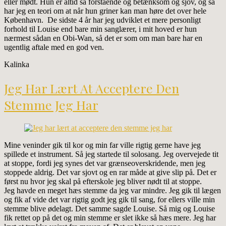
eller mødt. Hun er altid så forstående og betænksom og sjov, og så
har jeg en teori om at når hun griner kan man høre det over hele
København. De sidste 4 år har jeg udviklet et mere personligt
forhold til Louise end bare min sanglærer, i mit hoved er hun
nærmest sådan en Obi-Wan, så det er som om man bare har en
ugentlig aftale med en god ven.
Kalinka
Jeg Har Lært At Acceptere Den
Stemme Jeg Har
Mine veninder gik til kor og min far ville rigtig gerne have jeg
spillede et instrument. Så jeg startede til solosang. Jeg overvejede tit
at stoppe, fordi jeg synes det var grænseoverskridende, men jeg
stoppede aldrig. Det var sjovt og en rar måde at give slip på. Det er
først nu hvor jeg skal på efterskole jeg bliver nødt til at stoppe.
Jeg havde en meget hæs stemme da jeg var mindre. Jeg gik til lægen
og fik af vide det var rigtig godt jeg gik til sang, for ellers ville min
stemme blive ødelagt. Det samme sagde Louise. Så mig og Louise
fik rettet op på det og min stemme er slet ikke så hæs mere. Jeg har