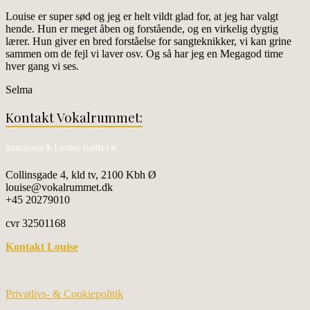
Louise er super sød og jeg er helt vildt glad for, at jeg har valgt
hende. Hun er meget åben og forstående, og en virkelig dygtig
lærer. Hun giver en bred forståelse for sangteknikker, vi kan grine
sammen om de fejl vi laver osv. Og så har jeg en Megagod time
hver gang vi ses.
Selma
Kontakt Vokalrummet:
Sangcoach Louise Bøttern
Collinsgade 4, kld tv, 2100 Kbh Ø
louise@vokalrummet.dk
+45 20279010
cvr 32501168
Kontakt Louise
Privatlivs- & Cookiepolitik