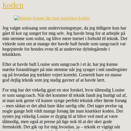
Koden
Jeg valgte solosang som undervisningstype, da jeg tidligere kun har
gået til kor og sunget for mig selv. Jeg havde brug for at arbejde på
min stemme som solist, og blive mere trænet i forhold til teknik. Det
virkede som om at mange der havde haft hende som sangcoach var
begejstrede for hendes evne til at undervise dybdegående i
teknikken.
Efter at havde haft Louise som sangcoach i et år, har jeg kunne
mærke forandringer på min stemme når jeg synger i mit randregister
og på hvordan jeg trækker vejret korrekt. Generelt bare en masse
god dejlig teknik som jeg stadig gavner af at havde lært.
For mig har det virkelig gjort en stor forskel, hvor tålmodig Louise
er som sangcoach. Når det kommer til teknik fandt jeg hurtigt ud af,
at man nok gerne vil kunne synge perfekt teknisk efter første forsøg
– men sådan er det altså bare ikke særlig ofte. Det tager øvelse og
nogle gange helt vildt mange forsøg før man knækker koden. Der
syntes jeg virkelig Louise er dygtig til at blive ved med at være
tålmodig, men også at presse på lige nok til at der sker gode
fremskridt. Det gik op for mig hvordan, ja – teknik er vigtigt når