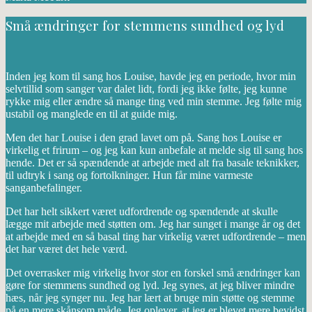
Små ændringer for stemmens sundhed og lyd
Inden jeg kom til sang hos Louise, havde jeg en periode, hvor min
selvtillid som sanger var dalet lidt, fordi jeg ikke følte, jeg kunne
rykke mig eller ændre så mange ting ved min stemme. Jeg følte mig
ustabil og manglede en til at guide mig.
Men det har Louise i den grad lavet om på. Sang hos Louise er
virkelig et frirum – og jeg kan kun anbefale at melde sig til sang hos
hende. Det er så spændende at arbejde med alt fra basale teknikker,
til udtryk i sang og fortolkninger. Hun får mine varmeste
sanganbefalinger.
Det har helt sikkert været udfordrende og spændende at skulle
lægge mit arbejde med støtten om. Jeg har sunget i mange år og det
at arbejde med en så basal ting har virkelig været udfordrende – men
det har været det hele værd.
Det overrasker mig virkelig hvor stor en forskel små ændringer kan
gøre for stemmens sundhed og lyd. Jeg synes, at jeg bliver mindre
hæs, når jeg synger nu. Jeg har lært at bruge min støtte og stemme
på en mere skånsom måde. Jeg oplever, at jeg er blevet mere bevidst