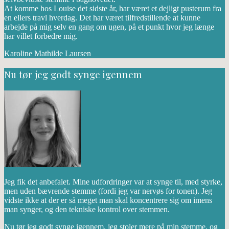
At komme hos Louise det sidste år, har været et dejligt pusterum fra
en ellers travl hverdag. Det har været tilfredstillende at kunne
arbejde på mig selv en gang om ugen, på et punkt hvor jeg længe
har villet forbedre mig.
Karoline Mathilde Laursen
Nu tør jeg godt synge igennem
Jeg fik det anbefalet. Mine udfordringer var at synge til, med styrke,
men uden bævrende stemme (fordi jeg var nervøs for tonen). Jeg
vidste ikke at der er så meget man skal koncentrere sig om imens
man synger, og den tekniske kontrol over stemmen.
Nu tør jeg godt synge igennem, jeg stoler mere på min stemme, og