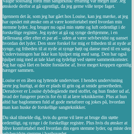
Valgte solosang fordi min sangteknik/ erfaring var meget lille. Jeg
ønskede derfor at gå ugentligt, da jeg gerne ville terpe faget.
Igennem det år, som jeg har gået hos Louise, kan jeg mærke, at jeg
har opnået mit ønske om at være komfortabel med hvordan min
stemme lyder. Jeg bruger nu også min støtte og luft ordentligt i de
forskellige registre. Jeg nyder at gå og synge derhjemme, i en
fællessang eller efter et par øl – uden at være selvbevidst og uanset
hvordan det lyder. Den store forskel for mig er friheden til at nyde at
synge, og friheden til at nyde at synge højt og danse med til en sang.
Undervisningen har ikke kun hjulpet mig med sang. Den har også
hjulpet mig med at tale klart og tydeligt ved større sammenkomster.
Jeg har også fået en bedre forståelse af, hvor meget kroppen egentlig
hænger sammen.
Louise er en åben og lyttende underviser. I hendes undervisning
lærte jeg hurtigt, at der er plads til grin og at smide genertheden.
Derudover er Louise dybdegående med stoffet, og hun finder ud af,
hvad der fungerer præcis for én til at lære teknikkerne. Plus at hun
altid har baglommen fuld af gode metaforer og jokes på, hvordan
man kan huske de forskellige sangteknikker.
Du skal tilmelde dig, hvis du gerne vil lære at bruge din støtte
ordentligt, og synge i de forskellige registre. Plus hvis du ønsker at
blive komfortabel med hvordan din egen stemme lyder, og miste den
selvbevidste stemme i baghovedet.