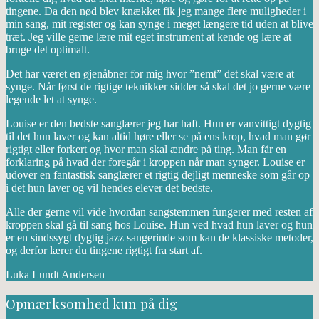
tingene. Da den nød blev knækket fik jeg mange flere muligheder i
min sang, mit register og kan synge i meget længere tid uden at blive
træt. Jeg ville gerne lære mit eget instrument at kende og lære at
bruge det optimalt.
Det har været en øjenåbner for mig hvor ”nemt” det skal være at
synge. Når først de rigtige teknikker sidder så skal det jo gerne være
legende let at synge.
Louise er den bedste sanglærer jeg har haft. Hun er vanvittigt dygtig
til det hun laver og kan altid høre eller se på ens krop, hvad man gør
rigtigt eller forkert og hvor man skal ændre på ting. Man får en
forklaring på hvad der foregår i kroppen når man synger. Louise er
udover en fantastisk sanglærer et rigtig dejligt menneske som går op
i det hun laver og vil hendes elever det bedste.
Alle der gerne vil vide hvordan sangstemmen fungerer med resten af
kroppen skal gå til sang hos Louise. Hun ved hvad hun laver og hun
er en sindssygt dygtig jazz sangerinde som kan de klassiske metoder,
og derfor lærer du tingene rigtigt fra start af.
Luka Lundt Andersen
Opmærksomhed kun på dig