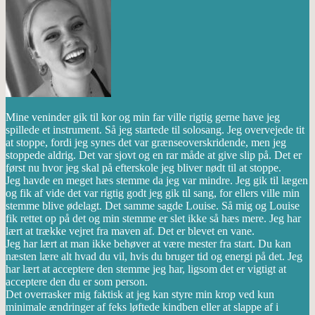
Mine veninder gik til kor og min far ville rigtig gerne have jeg
spillede et instrument. Så jeg startede til solosang. Jeg overvejede tit
at stoppe, fordi jeg synes det var grænseoverskridende, men jeg
stoppede aldrig. Det var sjovt og en rar måde at give slip på. Det er
først nu hvor jeg skal på efterskole jeg bliver nødt til at stoppe.
Jeg havde en meget hæs stemme da jeg var mindre. Jeg gik til lægen
og fik af vide det var rigtig godt jeg gik til sang, for ellers ville min
stemme blive ødelagt. Det samme sagde Louise. Så mig og Louise
fik rettet op på det og min stemme er slet ikke så hæs mere. Jeg har
lært at trække vejret fra maven af. Det er blevet en vane.
Jeg har lært at man ikke behøver at være mester fra start. Du kan
næsten lære alt hvad du vil, hvis du bruger tid og energi på det. Jeg
har lært at acceptere den stemme jeg har, ligsom det er vigtigt at
acceptere den du er som person.
Det overrasker mig faktisk at jeg kan styre min krop ved kun
minimale ændringer af feks løftede kindben eller at slappe af i