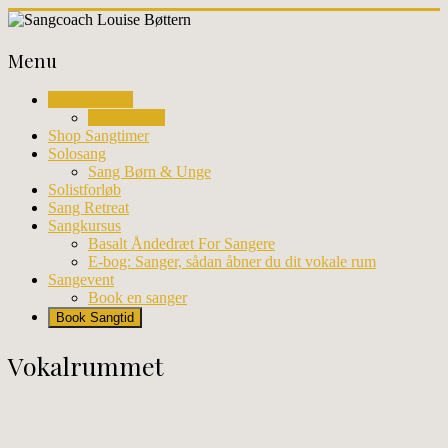
Skip
to
Sangcoach
content
Menu
Louise
Vokalrummet
Mød Louise
Bøttern
Shop Sangtimer
Solosang
Sang Børn & Unge
Solistforløb
Professionel
Sang Retreat
sangundervisning
Sangkursus
og
Basalt Åndedræt For Sangere
workhops
E-bog: Sanger, sådan åbner du dit vokale rum
i
Sangevent
København
Book en sanger
Book Sangtid
Vokalrummet