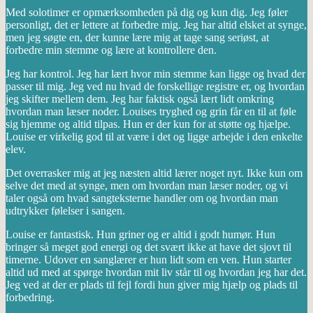
Med solotimer er opmærksomheden på dig og kun dig. Jeg føler
personligt, det er lettere at forbedre mig. Jeg har altid elsket at synge,
men jeg søgte en, der kunne lære mig at tage sang seriøst, at
forbedre min stemme og lære at kontrollere den.
Jeg har kontrol. Jeg har lært hvor min stemme kan ligge og hvad der
passer til mig. Jeg ved nu hvad de forskellige registre er, og hvordan
jeg skifter mellem dem. Jeg har faktisk også lært lidt omkring
hvordan man læser noder. Louises tryghed og grin får en til at føle
sig hjemme og altid tilpas. Hun er der kun for at støtte og hjælpe.
Louise er virkelig god til at være i det og ligge arbejde i den enkelte
elev.
Det overrasker mig at jeg næsten altid lærer noget nyt. Ikke kun om
selve det med at synge, men om hvordan man læser noder, og vi
taler også om hvad sangteksterne handler om og hvordan man
udtrykker følelser i sangen.
Louise er fantastisk. Hun griner og er altid i godt humør. Hun
bringer så meget god energi og det svært ikke at have det sjovt til
timerne. Udover en sanglærer er hun lidt som en ven. Hun starter
altid ud med at spørge hvordan mit liv står til og hvordan jeg har det.
Jeg ved at der er plads til fejl fordi hun giver mig hjælp og plads til
forbedring.