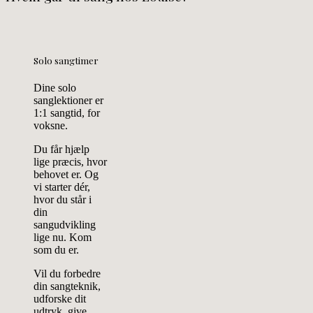
Solo sangtimer
Dine solo
sanglektioner er
1:1 sangtid, for
voksne.
Du får hjælp
lige præcis, hvor
behovet er. Og
vi starter dér,
hvor du står i
din
sangudvikling
lige nu. Kom
som du er.
Vil du forbedre
din sangteknik,
udforske dit
udtryk, give