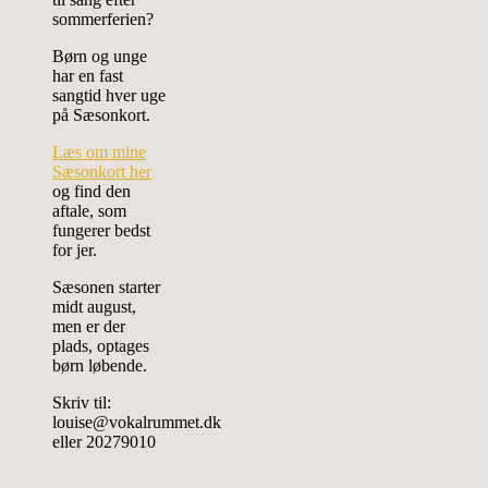
sommerferien?
Børn og unge
har en fast
sangtid hver uge
på Sæsonkort.
Læs om mine
Sæsonkort her
og find den
aftale, som
fungerer bedst
for jer.
Sæsonen starter
midt august,
men er der
plads, optages
børn løbende.
Skriv til:
louise@vokalrummet.dk
eller 20279010