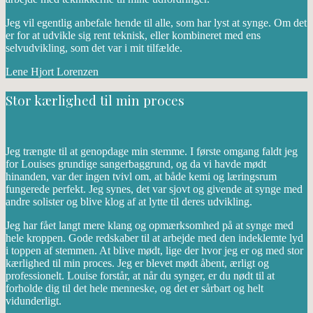
Jeg vil egentlig anbefale hende til alle, som har lyst at synge. Om det
er for at udvikle sig rent teknisk, eller kombineret med ens
selvudvikling, som det var i mit tilfælde.
Lene Hjort Lorenzen
Stor kærlighed til min proces
Jeg trængte til at genopdage min stemme. I første omgang faldt jeg
for Louises grundige sangerbaggrund, og da vi havde mødt
hinanden, var der ingen tvivl om, at både kemi og læringsrum
fungerede perfekt. Jeg synes, det var sjovt og givende at synge med
andre solister og blive klog af at lytte til deres udvikling.
Jeg har fået langt mere klang og opmærksomhed på at synge med
hele kroppen. Gode redskaber til at arbejde med den indeklemte lyd
i toppen af stemmen. At blive mødt, lige der hvor jeg er og med stor
kærlighed til min proces. Jeg er blevet mødt åbent, ærligt og
professionelt. Louise forstår, at når du synger, er du nødt til at
forholde dig til det hele menneske, og det er sårbart og helt
vidunderligt.