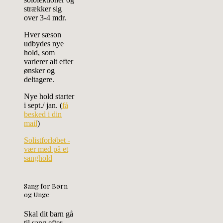
strækker sig
over 3-4 mdr.
Hver sæson
udbydes nye
hold, som
varierer alt efter
ønsker og
deltagere.
Nye hold starter
i sept./ jan. (
få
besked i din
mail
)
Solistforløbet -
vær med på et
sanghold
Sang for Børn
og Unge
Skal dit barn gå
til sang efter