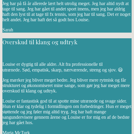
Jeg har på få år allerede lært helt utrolig meget. Jeg har altid nydt at
tage til sang. Jeg har gået til andet sport imens, men jeg har aldrig
haft den lyst til at tage til fx tennis, som jeg har til sang. Det er noget
helt andet. Jeg har haft det så godt hos Louise.
Sarah
Overskud til klang og udtryk
Louise er dygtig til alle aldre. Alt fra professionelle til
utrænede. Sød, empatisk, skarp, nærværende, streng og sjov. 😃
Jeg mærker jeg bliver meget bedre. Jeg bliver mere rytmisk og får
strukturet og økonomiseret mine sange, som gør jeg har meget mere
overskud til klang og udtryk.
Louise er fantastisk god til at spotte mine utrænede og svage sider.
Hun er klar og tydelig i formidlingen om forbedringer. Hun er meget
støttende og jeg føler mig altid tryg. Jeg har haft mange
sangundervisere gennem årene og Louise er for mig en af de bedste
jeg har gået hos.
Maria McTurk