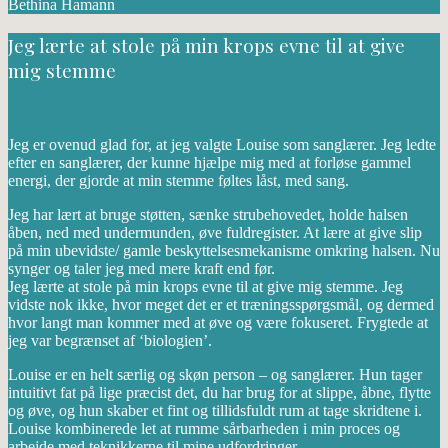
Bethina Hamann
Jeg lærte at stole på min krops evne til at give
mig stemme
Jeg er ovenud glad for, at jeg valgte Louise som sanglærer. Jeg ledte
efter en sanglærer, der kunne hjælpe mig med at forløse gammel
energi, der gjorde at min stemme føltes låst, med sang.
Jeg har lært at bruge støtten, sænke strubehovedet, holde halsen
åben, ned med undermunden, øve fuldregister. At lære at give slip
på min ubevidste/ gamle beskyttelsesmekanisme omkring halsen. Nu
synger og taler jeg med mere kraft end før.
Jeg lærte at stole på min krops evne til at give mig stemme. Jeg
vidste nok ikke, hvor meget det er et træningsspørgsmål, og dermed
hvor langt man kommer med at øve og være fokuseret. Frygtede at
jeg var begrænset af ‘biologien’.
Louise er en helt særlig og skøn person – og sanglærer. Hun tager
intuitivt fat på lige præcist det, du har brug for at slippe, åbne, flytte
og øve, og hun skaber et fint og tillidsfuldt rum at tage skridtene i.
Louise kombinerede let at rumme sårbarheden i min proces og
arbejde med teknikkerne til mine udfordringer.