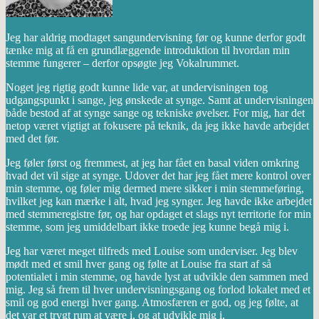
Jeg har aldrig modtaget sangundervisning før og kunne derfor godt
tænke mig at få en grundlæggende introduktion til hvordan min
stemme fungerer – derfor opsøgte jeg Vokalrummet.
Noget jeg rigtig godt kunne lide var, at undervisningen tog
udgangspunkt i sange, jeg ønskede at synge. Samt at undervisningen
både bestod af at synge sange og tekniske øvelser. For mig, har det
netop været vigtigt at fokusere på teknik, da jeg ikke havde arbejdet
med det før.
Jeg føler først og fremmest, at jeg har fået en basal viden omkring
hvad det vil sige at synge. Udover det har jeg fået mere kontrol over
min stemme, og føler mig dermed mere sikker i min stemmeføring,
hvilket jeg kan mærke i alt, hvad jeg synger. Jeg havde ikke arbejdet
med stemmeregistre før, og har opdaget et slags nyt territorie for min
stemme, som jeg umiddelbart ikke troede jeg kunne begå mig i.
Jeg har været meget tilfreds med Louise som underviser. Jeg blev
mødt med et smil hver gang og følte at Louise fra start af så
potentialet i min stemme, og havde lyst at udvikle den sammen med
mig. Jeg så frem til hver undervisningsgang og forlod lokalet med et
smil og god energi hver gang. Atmosfæren er god, og jeg følte, at
det var et trygt rum at være i, og at udvikle mig i.