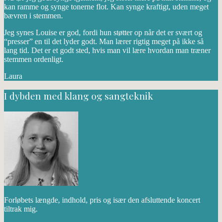
kan ramme og synge tonerne flot. Kan synge kraftigt, uden meget
bævren i stemmen.
Jeg synes Louise er god, fordi hun støtter op når det er svært og
“presser” en til det lyder godt. Man lærer rigtig meget på ikke så
lang tid. Det er et godt sted, hvis man vil lære hvordan man træner
stemmen ordenligt.
Laura
I dybden med klang og sangteknik
Forløbets længde, indhold, pris og især den afsluttende koncert
tiltrak mig.