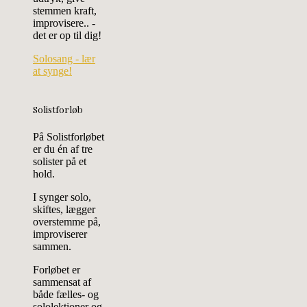
stemmen kraft,
improvisere.. -
det er op til dig!
Solosang - lær
at synge!
Solistforløb
På Solistforløbet
er du én af tre
solister på et
hold.
I synger solo,
skiftes, lægger
overstemme på,
improviserer
sammen.
Forløbet er
sammensat af
både fælles- og
sololektioner og