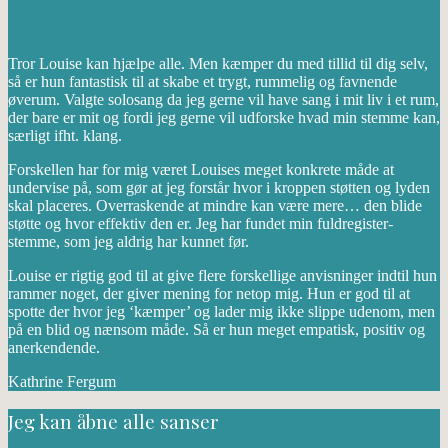
Tror Louise kan hjælpe alle. Men kæmper du med tillid til dig selv,
så er hun fantastisk til at skabe et trygt, rummelig og favnende
øverum. Valgte solosang da jeg gerne vil have sang i mit liv i et rum,
der bare er mit og fordi jeg gerne vil udforske hvad min stemme kan,
særligt ifht. klang.
Forskellen har for mig været Louises meget konkrete måde at
undervise på, som gør at jeg forstår hvor i kroppen støtten og lyden
skal placeres. Overraskende at mindre kan være mere… den blide
støtte og hvor effektiv den er. Jeg har fundet min fuldregister-
stemme, som jeg aldrig har kunnet før.
Louise er rigtig god til at give flere forskellige anvisninger indtil hun
rammer noget, der giver mening for netop mig. Hun er god til at
spotte der hvor jeg ‘kæmper’ og lader mig ikke slippe udenom, men
på en blid og nænsom måde. Så er hun meget empatisk, positiv og
anerkendende.
Kathrine Fergum
Jeg kan åbne alle sanser