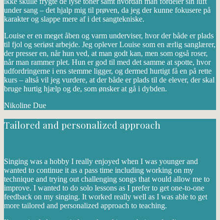
ikke skulle frygte de lyse toner samt hvordan man fordeler sin luft
under sang – det hjalp mig til prøven, da jeg der kunne fokusere på
karakter og slappe mere af i det sangtekniske.
Louise er en meget åben og varm underviser, hvor der både er plads
til fjol og seriøst arbejde. Jeg oplever Louise som en ærlig sanglærer,
der presser en, når hun ved, at man godt kan, men som også roser,
når man rammer plet. Hun er god til med det samme at spotte, hvor
udfordringerne i ens stemme ligger, og dermed hurtigt få en på rette
kurs – altså vil jeg vurdere, at der både er plads til de elever, der skal
bruge hurtig hjælp og de, som ønsker at gå i dybden.
Nikoline Due
Tailored and personalized approach
Singing was a hobby I really enjoyed when I was younger and
wanted to continue it as a pass time including working on my
technique and trying out challenging songs that would allow me to
improve. I wanted to do solo lessons as I prefer to get one-to-one
feedback on my singing. It worked really well as I was able to get
more tailored and personalized approach to teaching.