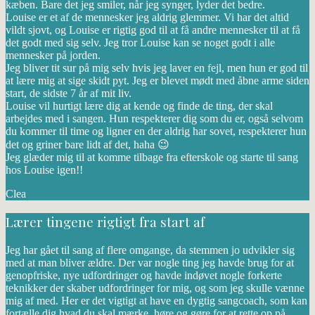
kæben. Bare det jeg smiler, når jeg synger, lyder det bedre.
Louise er et af de mennesker jeg aldrig glemmer. Vi har det altid
vildt sjovt, og Louise er rigtig god til at få andre mennesker til at få
det godt med sig selv. Jeg tror Louise kan se noget godt i alle
mennesker på jorden.
Jeg bliver tit sur på mig selv hvis jeg laver en fejl, men hun er god til
at lære mig at sige skidt pyt. Jeg er blevet mødt med åbne arme siden
start, de sidste 7 år af mit liv.
Louise vil hurtigt lære dig at kende og finde de ting, der skal
arbejdes med i sangen. Hun respekterer dig som du er, også selvom
du kommer til time og ligner en der aldrig har sovet, respekterer hun
det og griner bare lidt af det, haha 😉
Jeg glæder mig til at komme tilbage fra efterskole og starte til sang
hos Louise igen!!
Clea
Lærer tingene rigtigt fra start af
Jeg har gået til sang af flere omgange, da stemmen jo udvikler sig
med at man bliver ældre. Der var nogle ting jeg havde brug for at
genopfriske, nye udfordringer og havde indøvet nogle forkerte
teknikker der skaber udfordringer for mig, og som jeg skulle vænne
mig af med. Her er det vigtigt at have en dygtig sangcoach, som kan
fortælle dig hvad du skal mærke, høre og gøre for at rette op på