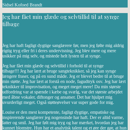
Sidsel Kofoed Brandt
Jeg har fået min glæde og selvtillid til at synge
tilbage
Jeg har haft fagligt dygtige sanglærere før, men jeg følte mig aldrig
rigtig tryg eller fri i deres undervisning. Jeg blev mere og mere
usikker på mig selv, og mistede helt lysten til at synge.
Jeg har fået min glæde og selvtillid i forhold til at synge
tilbage!!! Jeg har lært at bruge sangteknikker, så jeg kan synge
længere fraser, og på en sund måde. Jeg er blevet bedre til at bruge
min støtte. Jeg har lært at forstå en node, fagudtryk osv. Jeg har lært
teknikker til improvisation, og meget meget mere! Da min største
udfordring var at spænde i kæbe og svælg, var det største arbejdet
med åbne vokaler, diftonger og ansatser. Det har hjulpet mig
uvurderligt meget. Også støtteøvelser var super gode for mig.
Louise er den mest kompetente, fagligt dygtige, empatiske og
inspirerende sanglærer jeg nogensinde har haft. Der er altid varme,
latter og smil. Jeg har følt mig tryg og har mærket, hvordan jeg har
kunnet blomstre. Hun har et analytisk talent og et øre der gør, at hun