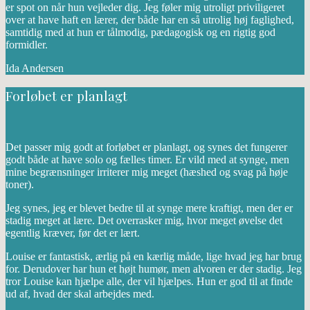
er spot on når hun vejleder dig. Jeg føler mig utroligt priviligeret
over at have haft en lærer, der både har en så utrolig høj faglighed,
samtidig med at hun er tålmodig, pædagogisk og en rigtig god
formidler.
Ida Andersen
Forløbet er planlagt
Det passer mig godt at forløbet er planlagt, og synes det fungerer
godt både at have solo og fælles timer. Er vild med at synge, men
mine begrænsninger irriterer mig meget (hæshed og svag på høje
toner).
Jeg synes, jeg er blevet bedre til at synge mere kraftigt, men der er
stadig meget at lære. Det overrasker mig, hvor meget øvelse det
egentlig kræver, før det er lært.
Louise er fantastisk, ærlig på en kærlig måde, lige hvad jeg har brug
for. Derudover har hun et højt humør, men alvoren er der stadig. Jeg
tror Louise kan hjælpe alle, der vil hjælpes. Hun er god til at finde
ud af, hvad der skal arbejdes med.