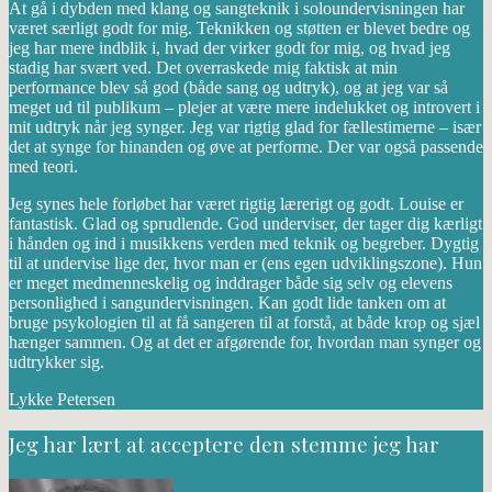
At gå i dybden med klang og sangteknik i soloundervisningen har
været særligt godt for mig. Teknikken og støtten er blevet bedre og
jeg har mere indblik i, hvad der virker godt for mig, og hvad jeg
stadig har svært ved. Det overraskede mig faktisk at min
performance blev så god (både sang og udtryk), og at jeg var så
meget ud til publikum – plejer at være mere indelukket og introvert i
mit udtryk når jeg synger. Jeg var rigtig glad for fællestimerne – især
det at synge for hinanden og øve at performe. Der var også passende
med teori.
Jeg synes hele forløbet har været rigtig lærerigt og godt. Louise er
fantastisk. Glad og sprudlende. God underviser, der tager dig kærligt
i hånden og ind i musikkens verden med teknik og begreber. Dygtig
til at undervise lige der, hvor man er (ens egen udviklingszone). Hun
er meget medmenneskelig og inddrager både sig selv og elevens
personlighed i sangundervisningen. Kan godt lide tanken om at
bruge psykologien til at få sangeren til at forstå, at både krop og sjæl
hænger sammen. Og at det er afgørende for, hvordan man synger og
udtrykker sig.
Lykke Petersen
Jeg har lært at acceptere den stemme jeg har