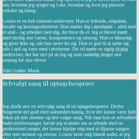
om, hvordan jeg synger og f.eks. hvordan og hvor jeg placerer
vokaler og klang.
Louise er en helt eminent underviser. Hun er lyttende, empatisk,
kreativ og løsningsorienteret. Hun møder dig i øjenhøjde – altid med
et smil – og arbejder med dig, der hvor du er. Jeg er blevet mødt
med utrolig stor varme, kompentence og omsorg. Hun er tålmodig
og giver ikke op, når hun lærer fra sig. Hun er god til at sætte sig
selv i spil og være med i øvelserne. Du vil møde en rigtig dygtig
underviser, der har styr på sit fag og som samtidig drager stor
omsorg for sine elever.
Julie Gulløv Munk
Selvvalgt sang til optagelsesprøve
Jeg skulle øve en selvvalgt sang til en optagelsesprøve. Derfor
fungerede det godt med soloundervisning, hvor der kunne være fuld
fokus på min stemme og den valgte sang. Når man kun er selvudlært
badeværelsessanger, havde jeg et ønske om at arbejde med en
professionel sanger, der kunne hjælpe mig med at tilpasse sangen
efter min stemme og niveau. Louise lærte mig blandt andet, at jeg