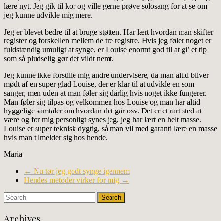
lære nyt. Jeg gik til kor og ville gerne prøve solosang for at se om
jeg kunne udvikle mig mere.
Jeg er blevet bedre til at bruge støtten. Har lært hvordan man skifter
register og forskellen mellem de tre registre. Hvis jeg føler noget er
fuldstændig umuligt at synge, er Louise enormt god til at gi’ et tip
som så pludselig gør det vildt nemt.
Jeg kunne ikke forstille mig andre undervisere, da man altid bliver
mødt af en super glad Louise, der er klar til at udvikle en som
sanger, men uden at man føler sig dårlig hvis noget ikke fungerer.
Man føler sig tilpas og velkommen hos Louise og man har altid
hyggelige samtaler om hvordan det går osv. Det er et rart sted at
være og for mig personligt synes jeg, jeg har lært en helt masse.
Louise er super teknisk dygtig, så man vil med garanti lære en masse
hvis man tilmelder sig hos hende.
Maria
←
Nu tør jeg godt synge igennem
Hendes metoder virker for mig
→
Archives