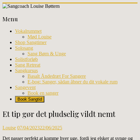
Skip
to
Sangcoach
content
Menu
Louise
Bøttern
Vokalrummet
Mød Louise
Professionel
Shop Sangtimer
sangundervisning
Solosang
og
Sang Børn & Unge
workhops
Solistforløb
i
Sang Retreat
København
Sangkursus
Basalt Åndedræt For Sangere
E-bog: Sanger, sådan åbner du dit vokale rum
Sangevent
Book en sanger
Book Sangtid
Et tip gør det pludselig vildt nemt
Louise
07/04/2023
22/06/2025
Det passer perfekt at komme hver uge, fordi jeg elsker at synge og