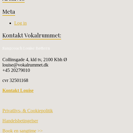
Meta
Log in
Kontakt Vokalrummet:
Sangcoach Louise Bøttern
Collinsgade 4, kld tv, 2100 Kbh Ø
louise@vokalrummet.dk
+45 20279010
cvr 32501168
Kontakt Louise
Privatlivs- & Cookiepolitik
Handelsbetingelser
Book en sangtime >>