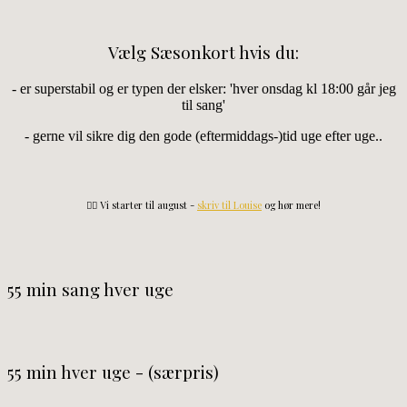
Vælg Sæsonkort hvis du:
- er superstabil og er typen der elsker: 'hver onsdag kl 18:00 går jeg
til sang'
- gerne vil sikre dig den gode (eftermiddags-)tid uge efter uge..
👉🏻 Vi starter til august -
skriv til Louise
og hør mere!
55 min sang hver uge
55 min hver uge - (særpris)