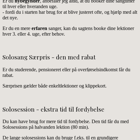
Er du
nybegynder
, anbefaler jeg altid, at du booker dine sangtimer
til hver eller hveranden uge.
- fordi du i starten har brug for at blive justeret ofte, og hjælp med alt
det nye.
Er du en mere
erfaren
sanger, kan du sagtens booke dine lektioner
hver 3. eller 4. uge, efter behov.
Solosang Særpris - den med rabat
Er du studerende, pensioneret eller på overførselsindkomst får du
rabat.
Særprisen gælder både enkeltlektioner og klippekort.
Solosession - ekstra tid til fordybelse
Du kan have brug for mere tid til fordybelse. Den tid får du med
Solosessions på halvanden lektion (80 min).
De lange solosessions kan du bruge f.eks. til en grundigere