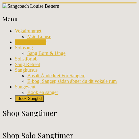
Skip
to
Sangcoach
content
Menu
Louise
Bøttern
Vokalrummet
Mød Louise
Professionel
Shop Sangtimer
sangundervisning
Solosang
og
Sang Børn & Unge
workhops
Solistforløb
i
Sang Retreat
København
Sangkursus
Basalt Åndedræt For Sangere
E-bog: Sanger, sådan åbner du dit vokale rum
Sangevent
Book en sanger
Book Sangtid
Shop Sangtimer
Shop Solo Sangtimer