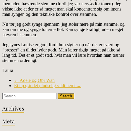
men uden bævrende stemme (fordi jeg var nervøs for tonen). Jeg
vidste ikke at der er så meget man skal koncentrere sig om imens
man synger, og den tekniske kontrol over stemmen.
Nu tør jeg godt synge igennem, jeg stoler mere på min stemme, og
kan ramme og synge tonerne flot. Kan synge kraftigt, uden meget
bævren i stemmen.
Jeg synes Louise er god, fordi hun støtter op når det er svært og
“presser” en til det lyder godt. Man lærer rigtig meget på ikke så
lang tid. Det er et godt sted, hvis man vil lære hvordan man træner
stemmen ordenligt.
Laura
←
Adele og Obi-Wan
Et tip gør det pludselig vildt nemt
→
Archives
Meta