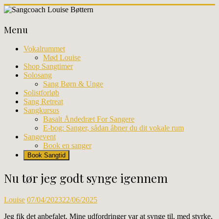
Skip
to
Sangcoach
content
Menu
Louise
Bøttern
Vokalrummet
Mød Louise
Professionel
Shop Sangtimer
sangundervisning
Solosang
og
Sang Børn & Unge
workhops
Solistforløb
i
Sang Retreat
København
Sangkursus
Basalt Åndedræt For Sangere
E-bog: Sanger, sådan åbner du dit vokale rum
Sangevent
Book en sanger
Book Sangtid
Nu tør jeg godt synge igennem
Louise
07/04/2023
22/06/2025
Jeg fik det anbefalet. Mine udfordringer var at synge til, med styrke,