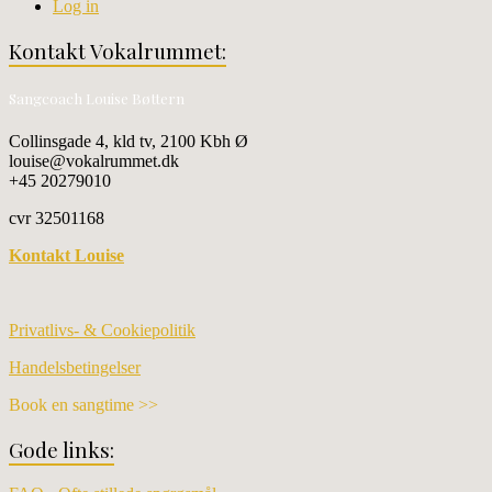
Log in
Kontakt Vokalrummet:
Sangcoach Louise Bøttern
Collinsgade 4, kld tv, 2100 Kbh Ø
louise@vokalrummet.dk
+45 20279010
cvr 32501168
Kontakt Louise
Privatlivs- & Cookiepolitik
Handelsbetingelser
Book en sangtime >>
Gode links: