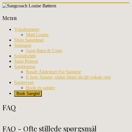
Skip
to
Sangcoach
content
Menu
Louise
Bøttern
Vokalrummet
Mød Louise
Professionel
Shop Sangtimer
sangundervisning
Solosang
og
Sang Børn & Unge
workhops
Solistforløb
i
Sang Retreat
København
Sangkursus
Basalt Åndedræt For Sangere
E-bog: Sanger, sådan åbner du dit vokale rum
Sangevent
Book en sanger
Book Sangtid
FAQ
FAQ - Ofte stillede spørgsmål