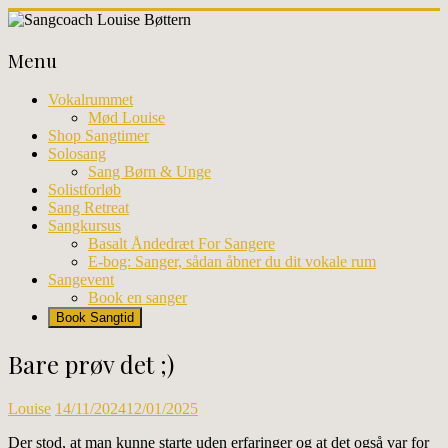
Skip
to
Sangcoach
content
Menu
Louise
Bøttern
Vokalrummet
Mød Louise
Professionel
Shop Sangtimer
sangundervisning
Solosang
og
Sang Børn & Unge
workhops
Solistforløb
i
Sang Retreat
København
Sangkursus
Basalt Åndedræt For Sangere
E-bog: Sanger, sådan åbner du dit vokale rum
Sangevent
Book en sanger
Book Sangtid
Bare prøv det ;)
Louise
14/11/2024
12/01/2025
Der stod, at man kunne starte uden erfaringer og at det også var for