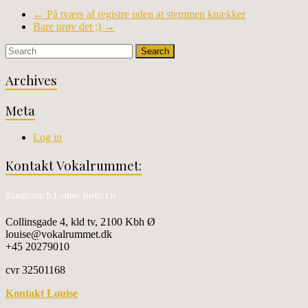
←
På tværs af registre uden at stemmen knækker
Bare prøv det ;)
→
Archives
Meta
Log in
Kontakt Vokalrummet:
Sangcoach Louise Bøttern
Collinsgade 4, kld tv, 2100 Kbh Ø
louise@vokalrummet.dk
+45 20279010
cvr 32501168
Kontakt Louise