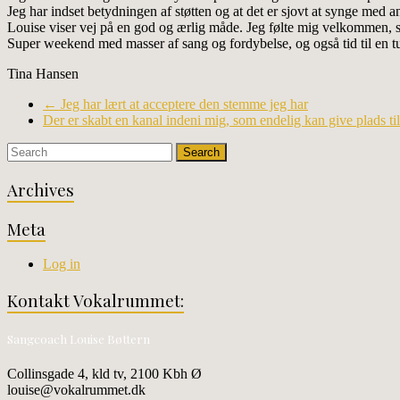
Jeg har indset betydningen af støtten og at det er sjovt at synge med and
Louise viser vej på en god og ærlig måde. Jeg følte mig velkommen, s
Super weekend med masser af sang og fordybelse, og også tid til en tu
Tina Hansen
←
Jeg har lært at acceptere den stemme jeg har
Der er skabt en kanal indeni mig, som endelig kan give plads 
Archives
Meta
Log in
Kontakt Vokalrummet:
Sangcoach Louise Bøttern
Collinsgade 4, kld tv, 2100 Kbh Ø
louise@vokalrummet.dk