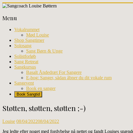
Skip
to
Sangcoach
content
Menu
Louise
Bøttern
Vokalrummet
Mød Louise
Professionel
Shop Sangtimer
sangundervisning
Solosang
og
Sang Børn & Unge
workhops
Solistforløb
i
Sang Retreat
København
Sangkursus
Basalt Åndedræt For Sangere
E-bog: Sanger, sådan åbner du dit vokale rum
Sangevent
Book en sanger
Book Sangtid
Støtten, støtten, støtten ;-)
Louise
08/04/2022
08/04/2022
Jeg ledte efter noget med fordybelse på nettet og fandt Louises spæn