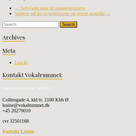
←
Selvvalgt sang til optagelsesprøve
Sagtens stå på en teaterscene og synge acapella
→
Archives
Meta
Log in
Kontakt Vokalrummet:
Sangcoach Louise Bøttern
Collinsgade 4, kld tv, 2100 Kbh Ø
louise@vokalrummet.dk
+45 20279010
cvr 32501168
Kontakt Louise