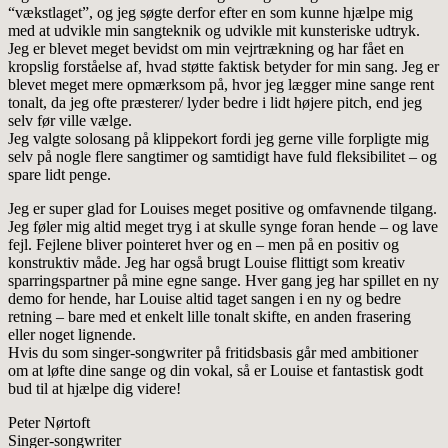
“vækstlaget”, og jeg søgte derfor efter en som kunne hjælpe mig
med at udvikle min sangteknik og udvikle mit kunsteriske udtryk.
Jeg er blevet meget bevidst om min vejrtrækning og har fået en
kropslig forståelse af, hvad støtte faktisk betyder for min sang. Jeg er
blevet meget mere opmærksom på, hvor jeg lægger mine sange rent
tonalt, da jeg ofte præsterer/ lyder bedre i lidt højere pitch, end jeg
selv før ville vælge.
Jeg valgte solosang på klippekort fordi jeg gerne ville forpligte mig
selv på nogle flere sangtimer og samtidigt have fuld fleksibilitet – og
spare lidt penge.
Jeg er super glad for Louises meget positive og omfavnende tilgang.
Jeg føler mig altid meget tryg i at skulle synge foran hende – og lave
fejl. Fejlene bliver pointeret hver og en – men på en positiv og
konstruktiv måde. Jeg har også brugt Louise flittigt som kreativ
sparringspartner på mine egne sange. Hver gang jeg har spillet en ny
demo for hende, har Louise altid taget sangen i en ny og bedre
retning – bare med et enkelt lille tonalt skifte, en anden frasering
eller noget lignende.
Hvis du som singer-songwriter på fritidsbasis går med ambitioner
om at løfte dine sange og din vokal, så er Louise et fantastisk godt
bud til at hjælpe dig videre!
Peter Nørtoft
Singer-songwriter