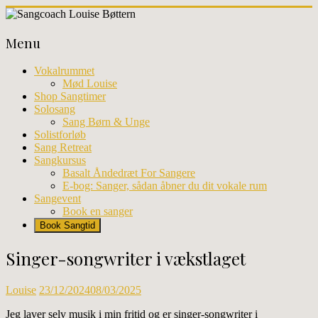
Skip
to
Sangcoach
content
Menu
Louise
Bøttern
Vokalrummet
Mød Louise
Professionel
Shop Sangtimer
sangundervisning
Solosang
og
Sang Børn & Unge
workhops
Solistforløb
i
Sang Retreat
København
Sangkursus
Basalt Åndedræt For Sangere
E-bog: Sanger, sådan åbner du dit vokale rum
Sangevent
Book en sanger
Book Sangtid
Singer-songwriter i vækstlaget
Louise
23/12/2024
08/03/2025
Jeg laver selv musik i min fritid og er singer-songwriter i