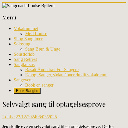
Skip
to
Sangcoach
content
Menu
Louise
Bøttern
Vokalrummet
Mød Louise
Professionel
Shop Sangtimer
sangundervisning
Solosang
og
Sang Børn & Unge
workhops
Solistforløb
i
Sang Retreat
København
Sangkursus
Basalt Åndedræt For Sangere
E-bog: Sanger, sådan åbner du dit vokale rum
Sangevent
Book en sanger
Book Sangtid
Selvvalgt sang til optagelsesprøve
Louise
23/12/2024
08/03/2025
Jeg skulle øve en selvvalgt sang til en optagelsesprøve. Derfor