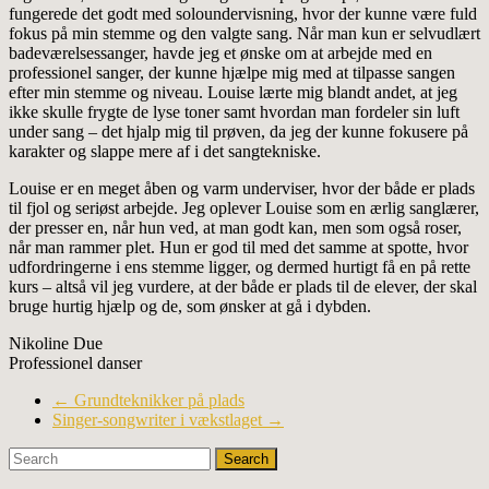
fungerede det godt med soloundervisning, hvor der kunne være fuld
fokus på min stemme og den valgte sang. Når man kun er selvudlært
badeværelsessanger, havde jeg et ønske om at arbejde med en
professionel sanger, der kunne hjælpe mig med at tilpasse sangen
efter min stemme og niveau. Louise lærte mig blandt andet, at jeg
ikke skulle frygte de lyse toner samt hvordan man fordeler sin luft
under sang – det hjalp mig til prøven, da jeg der kunne fokusere på
karakter og slappe mere af i det sangtekniske.
Louise er en meget åben og varm underviser, hvor der både er plads
til fjol og seriøst arbejde. Jeg oplever Louise som en ærlig sanglærer,
der presser en, når hun ved, at man godt kan, men som også roser,
når man rammer plet. Hun er god til med det samme at spotte, hvor
udfordringerne i ens stemme ligger, og dermed hurtigt få en på rette
kurs – altså vil jeg vurdere, at der både er plads til de elever, der skal
bruge hurtig hjælp og de, som ønsker at gå i dybden.
Nikoline Due
Professionel danser
←
Grundteknikker på plads
Singer-songwriter i vækstlaget
→