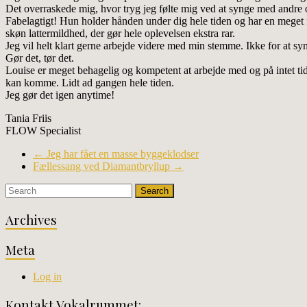
Det overraskede mig, hvor tryg jeg følte mig ved at synge med andre 
Fabelagtigt! Hun holder hånden under dig hele tiden og har en meget fi
skøn lattermildhed, der gør hele oplevelsen ekstra rar.
Jeg vil helt klart gerne arbejde videre med min stemme. Ikke for at s
Gør det, tør det.
Louise er meget behagelig og kompetent at arbejde med og på intet tid
kan komme. Lidt ad gangen hele tiden.
Jeg gør det igen anytime!
Tania Friis
FLOW Specialist
←
Jeg har fået en masse byggeklodser
Fællessang ved Diamantbryllup
→
Archives
Meta
Log in
Kontakt Vokalrummet: