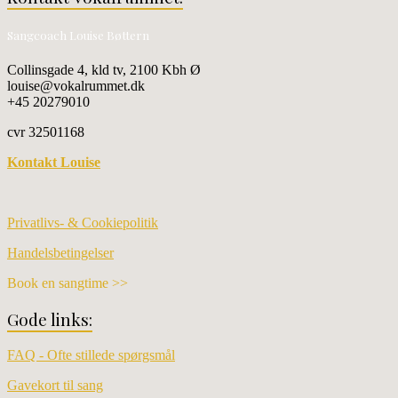
Sangcoach Louise Bøttern
Collinsgade 4, kld tv, 2100 Kbh Ø
louise@vokalrummet.dk
+45 20279010
cvr 32501168
Kontakt Louise
Privatlivs- & Cookiepolitik
Handelsbetingelser
Book en sangtime >>
Gode links:
FAQ - Ofte stillede spørgsmål
Gavekort til sang