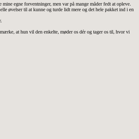
de mine egne forventninger, men var på mange måder fedt at opleve.
e øvelser til at kunne og turde lidt mere og det hele pakket ind i en
.
rke, at hun vil den enkelte, møder os dér og tager os til, hvor vi