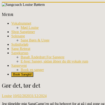
Skip
to
Sangcoach
content
Menu
Louise
Bøttern
Vokalrummet
Mød Louise
Professionel
Shop Sangtimer
sangundervisning
Solosang
og
Sang Børn & Unge
workhops
Solistforløb
i
Sang Retreat
København
Sangkursus
Basalt Åndedræt For Sangere
E-bog: Sanger, sådan åbner du dit vokale rum
Sangevent
Book en sanger
Book Sangtid
Gør det, tør det
Louise
10/02/2020
31/12/2024
Jeg tilmeldte mig SangCamp’en ud fra behovet for at gå i gul zone o