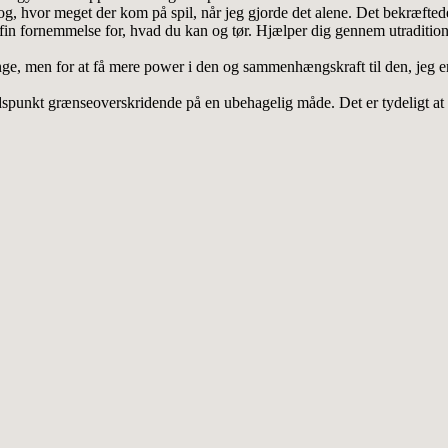
og, hvor meget der kom på spil, når jeg gjorde det alene. Det bekræfte
n fornemmelse for, hvad du kan og tør. Hjælper dig gennem utraditionell
ynge, men for at få mere power i den og sammenhængskraft til den, jeg er
spunkt grænseoverskridende på en ubehagelig måde. Det er tydeligt at mæ