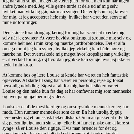
Jeg har altid sunget meget og været glad for det, men kun når ingen
andre lyttede med. Jeg ville gerne turde at dele ud af mig selv,
hvilket man virkelig gør, når man synger. Det er følsomt og kræver
for mig, at jeg accepterer hele mig, hvilket har været den største af
mine udfordringer.
Den største forandring og læring for mig har været at mærke mig
selv når jeg synger. At være bevidst omkring at grounde mig selv og
komme helt ned i min krop og mærke jordforbindelse. Det er alfa
omega for at jeg kan synge, hvilket jeg virkelig kan både høre og
mærke nu. Det overraskede mig meget hvor kropsligt sang virkeligt
er, ihverfald for mig, og hvordan jeg ikke kan synge hvis jeg ikke er
nede i min krop.
At komme hos og lære Louise at kende har været en helt fantastisk
oplevelse. At starte til sang har været en personlig rejse og forsat
personlig udvikling. Størst af alt for mig har helt sikkert været
Louise og den måde hun fra dag et har omfavnet mig som menneske
og hver gang hjælper mig videre.
Louise er et af de mest kærlige og omsorgsfulde mennesker jeg har
mødt. Hun rummer mennesker som de er. En helt utrolig dygtig
læremester og et fantastisk bekendtskab. Om man ønsker at udvikle
sig personligt igennem sin sang, eller blot har et ønske om at lære st
synge, så er Louise den rigtige. Hvis man brænder for det og
engagerer sig, kan man helt sikkert forvente at Louise gør det