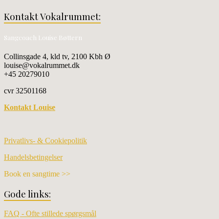
Kontakt Vokalrummet:
Sangcoach Louise Bøttern
Collinsgade 4, kld tv, 2100 Kbh Ø
louise@vokalrummet.dk
+45 20279010
cvr 32501168
Kontakt Louise
Privatlivs- & Cookiepolitik
Handelsbetingelser
Book en sangtime >>
Gode links:
FAQ - Ofte stillede spørgsmål