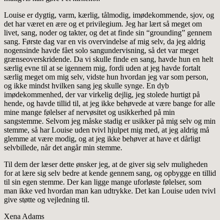
Louise er dygtig, varm, kærlig, tålmodig, imødekommende, sjov, og
det har været en ære og et privilegium. Jeg har lært så meget om
livet, sang, noder og takter, og det at finde sin “grounding” gennem
sang. Første dag var en vis overvindelse af mig selv, da jeg aldrig
nogensinde havde fået solo sangundervisning, så det var meget
grænseoverskridende. Da vi skulle finde en sang, havde hun en helt
særlig evne til at se igennem mig, fordi uden at jeg havde fortalt
særlig meget om mig selv, vidste hun hvordan jeg var som person,
og ikke mindst hvilken sang jeg skulle synge. En dyb
imødekommenhed, der var virkelig dejlig, jeg stolede hurtigt på
hende, og havde tillid til, at jeg ikke behøvede at være bange for alle
mine mange følelser af nervøsitet og usikkerhed på min
sangstemme. Selvom jeg måske stadig er usikker på mig selv og min
stemme, så har Louise uden tvivl hjulpet mig med, at jeg aldrig må
glemme at være modig, og at jeg ikke behøver at have et dårligt
selvbillede, når det angår min stemme.
Til dem der læser dette ønsker jeg, at de giver sig selv muligheden
for at lære sig selv bedre at kende gennem sang, og opbygge en tillid
til sin egen stemme. Der kan ligge mange uforløste følelser, som
man ikke ved hvordan man kan udtrykke. Det kan Louise uden tvivl
give støtte og vejledning til.
Xena Adams