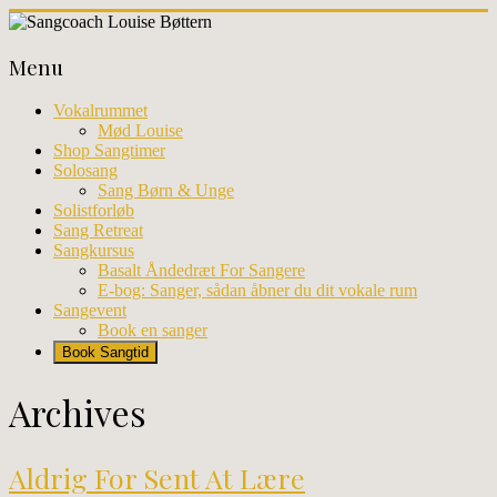
Skip
to
Sangcoach
content
Menu
Louise
Bøttern
Vokalrummet
Mød Louise
Professionel
Shop Sangtimer
sangundervisning
Solosang
og
Sang Børn & Unge
workhops
Solistforløb
i
Sang Retreat
København
Sangkursus
Basalt Åndedræt For Sangere
E-bog: Sanger, sådan åbner du dit vokale rum
Sangevent
Book en sanger
Book Sangtid
Archives
Aldrig For Sent At Lære