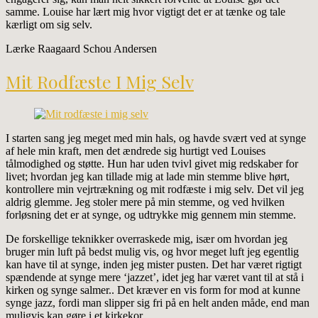
samme. Louise har lært mig hvor vigtigt det er at tænke og tale
kærligt om sig selv.
Lærke Raagaard Schou Andersen
Mit Rodfæste I Mig Selv
I starten sang jeg meget med min hals, og havde svært ved at synge
af hele min kraft, men det ændrede sig hurtigt ved Louises
tålmodighed og støtte. Hun har uden tvivl givet mig redskaber for
livet; hvordan jeg kan tillade mig at lade min stemme blive hørt,
kontrollere min vejrtrækning og mit rodfæste i mig selv. Det vil jeg
aldrig glemme. Jeg stoler mere på min stemme, og ved hvilken
forløsning det er at synge, og udtrykke mig gennem min stemme.
De forskellige teknikker overraskede mig, især om hvordan jeg
bruger min luft på bedst mulig vis, og hvor meget luft jeg egentlig
kan have til at synge, inden jeg mister pusten. Det har været rigtigt
spændende at synge mere ‘jazzet’, idet jeg har været vant til at stå i
kirken og synge salmer.. Det kræver en vis form for mod at kunne
synge jazz, fordi man slipper sig fri på en helt anden måde, end man
muligvis kan gøre i et kirkekor.