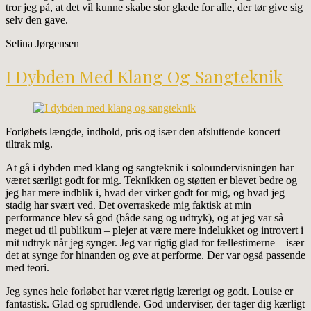
tror jeg på, at det vil kunne skabe stor glæde for alle, der tør give sig
selv den gave.
Selina Jørgensen
I Dybden Med Klang Og Sangteknik
Forløbets længde, indhold, pris og især den afsluttende koncert
tiltrak mig.
At gå i dybden med klang og sangteknik i soloundervisningen har
været særligt godt for mig. Teknikken og støtten er blevet bedre og
jeg har mere indblik i, hvad der virker godt for mig, og hvad jeg
stadig har svært ved. Det overraskede mig faktisk at min
performance blev så god (både sang og udtryk), og at jeg var så
meget ud til publikum – plejer at være mere indelukket og introvert i
mit udtryk når jeg synger. Jeg var rigtig glad for fællestimerne – især
det at synge for hinanden og øve at performe. Der var også passende
med teori.
Jeg synes hele forløbet har været rigtig lærerigt og godt. Louise er
fantastisk. Glad og sprudlende. God underviser, der tager dig kærligt