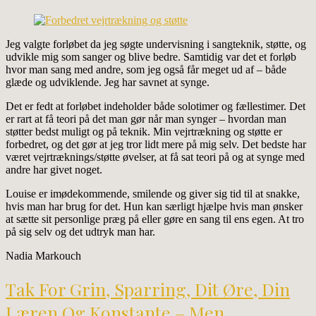
Jeg valgte forløbet da jeg søgte undervisning i sangteknik, støtte, og
udvikle mig som sanger og blive bedre. Samtidig var det et forløb
hvor man sang med andre, som jeg også får meget ud af – både
glæde og udviklende. Jeg har savnet at synge.
Det er fedt at forløbet indeholder både solotimer og fællestimer. Det
er rart at få teori på det man gør når man synger – hvordan man
støtter bedst muligt og på teknik. Min vejrtrækning og støtte er
forbedret, og det gør at jeg tror lidt mere på mig selv. Det bedste har
været vejrtræknings/støtte øvelser, at få sat teori på og at synge med
andre har givet noget.
Louise er imødekommende, smilende og giver sig tid til at snakke,
hvis man har brug for det. Hun kan særligt hjælpe hvis man ønsker
at sætte sit personlige præg på eller gøre en sang til ens egen. At tro
på sig selv og det udtryk man har.
Nadia Markouch
Tak For Grin, Sparring, Dit Øre, Din
Læren Og Konstante – Men