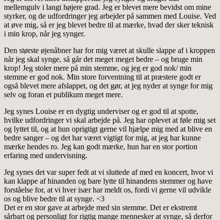
mellemgulv i langt højere grad. Jeg er blevet mere bevidst om mine
styrker, og de udfordringer jeg arbejder på sammen med Louise. Ved
at øve mig, så er jeg blevet bedre til at mærke, hvad der sker teknisk
i min krop, når jeg synger.
Den største øjenåbner har for mig været at skulle slappe af i kroppen
når jeg skal synge, så går det meget meget bedre – og bruge min
krop! Jeg stoler mere på min stemme, og jeg er god nok/ min
stemme er god nok. Min store forventning til at præstere godt er
også blevet mere afslappet, og det gør, at jeg nyder at synge for mig
selv og foran et publikum meget mere.
Jeg synes Louise er en dygtig underviser og er god til at spotte,
hvilke udfordringer vi skal arbejde på. Jeg har oplevet at føle mig set
og lyttet til, og at hun oprigtigt gerne vil hjælpe mig med at blive en
bedre sanger – og det har været vigtigt for mig, at jeg har kunne
mærke hendes ro. Jeg kan godt mærke, hun har en stor portion
erfaring med undervisning.
Jeg synes det var super fedt at vi sluttede af med en koncert, hvor vi
kan klappe af hinanden og bare lytte til hinandens stemmer og have
forståelse for, at vi hver især har meldt os, fordi vi gerne vil udvikle
os og blive bedre til at synge. <3
Det er en stor gave at arbejde med sin stemme. Det er ekstremt
sårbart og personligt for rigtig mange mennesker at synge, så derfor