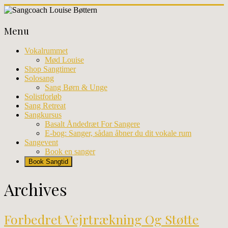
Skip
to
Sangcoach
content
Menu
Louise
Bøttern
Vokalrummet
Mød Louise
Professionel
Shop Sangtimer
sangundervisning
Solosang
og
Sang Børn & Unge
workhops
Solistforløb
i
Sang Retreat
København
Sangkursus
Basalt Åndedræt For Sangere
E-bog: Sanger, sådan åbner du dit vokale rum
Sangevent
Book en sanger
Book Sangtid
Archives
Forbedret Vejrtrækning Og Støtte