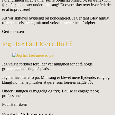
Forandringen er, at jeg har større opmærksomhed og selvreflektion;
før, efter, men især under min sang! Er overrasket over hvor fedt det
er at improvisere!
Alt var skiftevis hyggeligt og koncentreret. Jeg er fan! Blev hurtigt
rolig i dit selskab og mit mod voksede under hele forløbet.
Gert Petersen
Jeg Har Fået Mere Ro På
Jeg valgte forløbet fordi der var mulighed for at få nogle
grundlæggende ting på plads.
Jeg har fået mere ro på. Min sang er blevet mere flydende, rolig og
klangfuld, når jeg husker at gøre, som læreren sagde 😉.
Undervisningen er hyggelig og tryg. Louise er engageret og
professionel.
Poul Henriksen
Kontakt Vokalrummet: