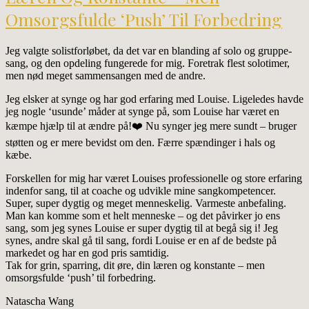
Omsorgsfulde ‘push’ Til Forbedring
Jeg valgte solistforløbet, da det var en blanding af solo og gruppe-
sang, og den opdeling fungerede for mig. Foretrak flest solotimer,
men nød meget sammensangen med de andre.
Jeg elsker at synge og har god erfaring med Louise. Ligeledes havde
jeg nogle ‘usunde’ måder at synge på, som Louise har været en
kæmpe hjælp til at ændre på!❤️ Nu synger jeg mere sundt – bruger
støtten og er mere bevidst om den. Færre spændinger i hals og
kæbe.
Forskellen for mig har været Louises professionelle og store erfaring
indenfor sang, til at coache og udvikle mine sangkompetencer.
Super, super dygtig og meget menneskelig. Varmeste anbefaling.
Man kan komme som et helt menneske – og det påvirker jo ens
sang, som jeg synes Louise er super dygtig til at begå sig i! Jeg
synes, andre skal gå til sang, fordi Louise er en af de bedste på
markedet og har en god pris samtidig.
Tak for grin, sparring, dit øre, din læren og konstante – men
omsorgsfulde ‘push’ til forbedring.
Natascha Wang