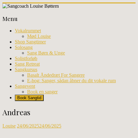
Skip
to
Sangcoach
content
Menu
Louise
Bøttern
Vokalrummet
Mød Louise
Professionel
Shop Sangtimer
sangundervisning
Solosang
og
Sang Børn & Unge
workhops
Solistforløb
i
Sang Retreat
København
Sangkursus
Basalt Åndedræt For Sangere
E-bog: Sanger, sådan åbner du dit vokale rum
Sangevent
Book en sanger
Book Sangtid
Andreas
Louise
24/06/2025
24/06/2025