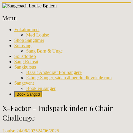
Skip
to
Sangcoach
content
Menu
Louise
Bøttern
Vokalrummet
Mød Louise
Professionel
Shop Sangtimer
sangundervisning
Solosang
og
Sang Børn & Unge
workhops
Solistforløb
i
Sang Retreat
København
Sangkursus
Basalt Åndedræt For Sangere
E-bog: Sanger, sådan åbner du dit vokale rum
Sangevent
Book en sanger
Book Sangtid
X-Factor – Indspark inden 6 Chair
Challenge
Louise
24/06/2025
24/06/2025