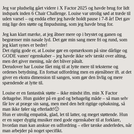
Jeg var pludselig gået videre i X Factor 2025 og havde brug for lidt
indspark inden 6 Chair Challenge. Louise var utrolig sød at træde til
uden varsel – og endda efter jeg havde holdt pause i 7-8 år! Det gav
mig lige den støtte og finpudsning, som jeg havde brug for.
Jeg kan klart mærke, at jeg åbner mere op i brystet og ganen og
begrænser min nasale lyd. Det gør min sang mere fri og rund, som
jeg klart synes er bedre!
Det rigtig gode er, at Louise gør en opmærksom på sine dårlige og
GODE vaner/ egenskaber – jeg havde ikke selv tænkt over alting,
men det giver mening, når det bliver påtalt.
Derudover har Louise fået mig til at lytte mere til teksterne og
ordenes betydning. En fortsat udfordring men en øjenåbner ift. at det
giver en ekstra dimension til sangen, som gør den livlig og mere
spændende at lytte til.
Louise er en fantastisk støtte – ikke mindst ifm. min X Factor
deltagelse. Hun guider på en god og behagelig måde – så man selv
får lov at præge sin sang, men med den helt rigtige opbakning, så
man ikke føler sig efterladt!🙂
Hun er utrolig empatisk, glad, let til latter, og meget støttende. Hun
er en super dygtig musiker med gode egenskaber til at forklare,
hvordan man kan anskue en udfordring – eller tænke anderledes, når
man arbejder på noget specifikt.