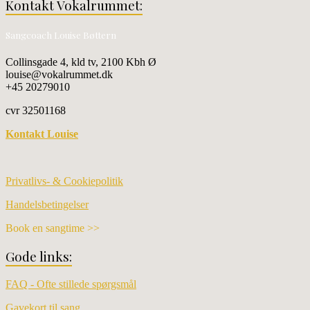
Kontakt Vokalrummet:
Sangcoach Louise Bøttern
Collinsgade 4, kld tv, 2100 Kbh Ø
louise@vokalrummet.dk
+45 20279010
cvr 32501168
Kontakt Louise
Privatlivs- & Cookiepolitik
Handelsbetingelser
Book en sangtime >>
Gode links:
FAQ - Ofte stillede spørgsmål
Gavekort til sang