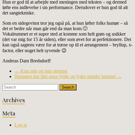
Hun er god til at arbejde med meningen med teksten – og dermed
løfte ens indlevelse i sin performance. Derudover er hun god til alt
det sangtekniske.
Som en sidegevinst tror jeg også på, at hun løfter folks humør – så
det er bedre når man går end da man kom.🙂
Vokalrummet er et super sted at komme som helt grøn og usikker
(det var mig for 15 år siden), eller som øvet for at perfektionere. Det
kan også sagtens være for at træne op til et arrangement – bryllup, x-
factor, eller noget helt syvende 😉
Andreas Dam Bredsdorff
←
Kun mig og min stemme
Stemmen har fået mere fylde og lyder mindre belastet
→
Archives
Meta
Log in