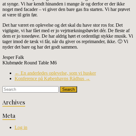
at synge. Vi har kendt hinanden i mange år og derfor er der ikke
noget med facader – vi giver den bare gas fra starten. Vi har prøvet
at være til grin før.
Det har været en oplevelse og det skal du have stor ros for. Det
vigtigste, vi har fået med er jo vejrtrækningsbøvlet dér. De fleste af
dem er jo tonedøve. De har aldrig hørt et ordentligt stykke musik. Vi
tager imod de tæsk vi får, når du giver os reprimander, ikke. 🙂 Vi
nyder det bare og har det godt sammen.
Jesper Falk
Klubmøde Round Table M6
←
En anderledes oplevelse, som vi husker
Konference på Københavns Rådhus
→
Archives
Meta
Log in