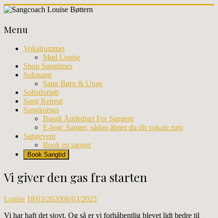
Skip
to
Sangcoach
content
Menu
Louise
Bøttern
Vokalrummet
Mød Louise
Professionel
Shop Sangtimer
sangundervisning
Solosang
og
Sang Børn & Unge
workhops
Solistforløb
i
Sang Retreat
København
Sangkursus
Basalt Åndedræt For Sangere
E-bog: Sanger, sådan åbner du dit vokale rum
Sangevent
Book en sanger
Book Sangtid
Vi giver den gas fra starten
Louise
18/03/2020
06/03/2025
Vi har haft det sjovt. Og så er vi forhåbentlig blevet lidt bedre til