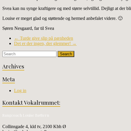
Svea kan nu synge kraftigere og med større selvtillid. Dejligt at der b
Louise er meget glad og støttende og hermed anbefalet videre. 🙂
Søren Nesgaard, far til Svea
←
Turde give slip på pænheden
Det er der ingen, der glemmer!
→
Archives
Meta
Log in
Kontakt Vokalrummet:
Sangcoach Louise Bøttern
Collinsgade 4, kld tv, 2100 Kbh Ø