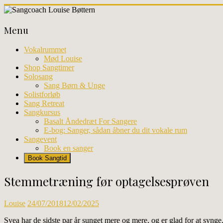
Skip
to
Sangcoach
content
Menu
Louise
Bøttern
Vokalrummet
Mød Louise
Professionel
Shop Sangtimer
sangundervisning
Solosang
og
Sang Børn & Unge
workhops
Solistforløb
i
Sang Retreat
København
Sangkursus
Basalt Åndedræt For Sangere
E-bog: Sanger, sådan åbner du dit vokale rum
Sangevent
Book en sanger
Book Sangtid
Stemmetræning før optagelsesprøven
Louise
24/07/2018
12/02/2025
Svea har de sidste par år sunget mere og mere, og er glad for at syng