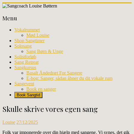
Skip
to
Sangcoach
content
Menu
Louise
Bøttern
Vokalrummet
Mød Louise
Professionel
Shop Sangtimer
sangundervisning
Solosang
og
Sang Børn & Unge
workhops
Solistforløb
i
Sang Retreat
København
Sangkursus
Basalt Åndedræt For Sangere
E-bog: Sanger, sådan åbner du dit vokale rum
Sangevent
Book en sanger
Book Sangtid
Skulle skrive vores egen sang
Louise
27/12/2025
Folk var imponerede over din hjælp med sangene. Vi synes, det gik