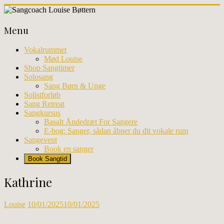
Skip
to
Sangcoach
content
Menu
Louise
Bøttern
Vokalrummet
Mød Louise
Professionel
Shop Sangtimer
sangundervisning
Solosang
og
Sang Børn & Unge
workhops
Solistforløb
i
Sang Retreat
København
Sangkursus
Basalt Åndedræt For Sangere
E-bog: Sanger, sådan åbner du dit vokale rum
Sangevent
Book en sanger
Book Sangtid
Kathrine
Louise
10/01/2025
10/01/2025