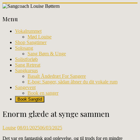
Skip
to
Sangcoach
content
Menu
Louise
Bøttern
Vokalrummet
Mød Louise
Professionel
Shop Sangtimer
sangundervisning
Solosang
og
Sang Børn & Unge
workhops
Solistforløb
i
Sang Retreat
København
Sangkursus
Basalt Åndedræt For Sangere
E-bog: Sanger, sådan åbner du dit vokale rum
Sangevent
Book en sanger
Book Sangtid
Enorm glæde at synge sammen
Louise
08/01/2025
06/03/2025
Det var en fantastisk god oplevelse, og til trods for en mindre