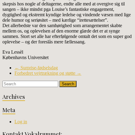
skepsis hos nogle af deltagerne, endte alle med at overgive sig til
sangen – ikke mindst pga Louise’s fantastiske engagement,
dygtighed og ekstremt kyndige ledelse og vindende væsen med lige
dele humor og seriøsitet – med kærlige “irettesættelser”.
Det allerbedste var den samhørighed som arrangementet skabte
mellem os, og oplevelsen af den enorme glæde det er at synge
sammen. Stort set alle har efterfølgende omtalt det som en super god
oplevelse – og der foreslås mere fællessang.
Eva Lessèl
Københavns Universitet
←
Surprise-fødselsdag
Forbedret vejrtrækning og støtte
→
Archives
Meta
Log in
Kontakt Vokalrummet: