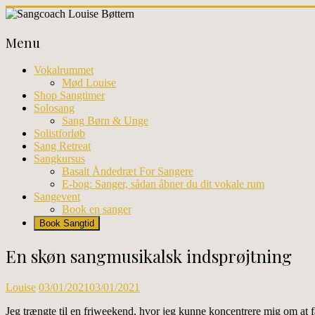
Skip
to
Sangcoach
content
Menu
Louise
Bøttern
Vokalrummet
Mød Louise
Professionel
Shop Sangtimer
sangundervisning
Solosang
og
Sang Børn & Unge
workhops
Solistforløb
i
Sang Retreat
København
Sangkursus
Basalt Åndedræt For Sangere
E-bog: Sanger, sådan åbner du dit vokale rum
Sangevent
Book en sanger
Book Sangtid
En skøn sangmusikalsk indsprøjtning
Louise
03/01/2021
03/01/2021
Jeg trængte til en friweekend, hvor jeg kunne koncentrere mig om at 