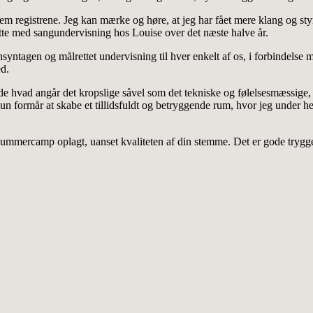
lem registrene. Jeg kan mærke og høre, at jeg har fået mere klang og st
ætte med sangundervisning hos Louise over det næste halve år.
syntagen og målrettet undervisning til hver enkelt af os, i forbindels
ed.
de hvad angår det kropslige såvel som det tekniske og følelsesmæssige, 
un formår at skabe et tillidsfuldt og betryggende rum, hvor jeg under
Summercamp oplagt, uanset kvaliteten af din stemme. Det er gode trygg