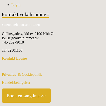
Log in
Kontakt Vokalrummet:
Sangcoach Louise Bøttern
Collinsgade 4, kld tv, 2100 Kbh Ø
louise@vokalrummet.dk
+45 20279010
cvr 32501168
Kontakt Louise
Privatlivs- & Cookiepolitik
Handelsbetingelser
Book en sangtime >>