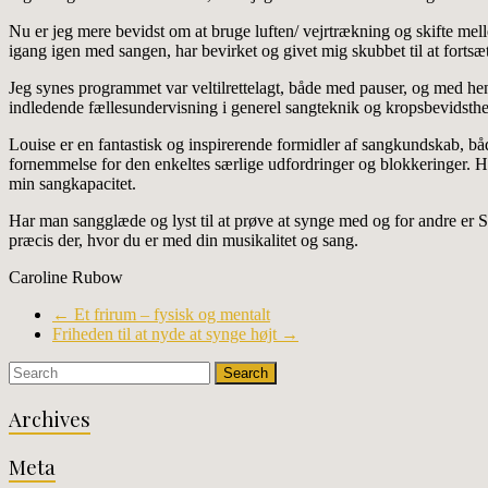
Nu er jeg mere bevidst om at bruge luften/ vejrtrækning og skifte mel
igang igen med sangen, har bevirket og givet mig skubbet til at forts
Jeg synes programmet var veltilrettelagt, både med pauser, og med hen
indledende fællesundervisning i generel sangteknik og kropsbevidsth
Louise er en fantastisk og inspirerende formidler af sangkundskab, bå
fornemmelse for den enkeltes særlige udfordringer og blokkeringer. H
min sangkapacitet.
Har man sangglæde og lyst til at prøve at synge med og for andre er 
præcis der, hvor du er med din musikalitet og sang.
Caroline Rubow
←
Et frirum – fysisk og mentalt
Friheden til at nyde at synge højt
→
Archives
Meta