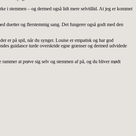
yrke i stemmen – og dermed også lidt mere selvtillid. At jeg er kommet
e med duetter og flerstemmig sang. Det fungerer også godt med den
der er på spil, når du synger. Louise er empatisk og har god
 hendes guidance turde overskride egne grænser og dermed udvidede
e rammer at prøve sig selv og stemmen af på, og du bliver mødt