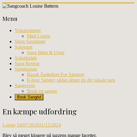
Skip
to
Sangcoach
content
Menu
Louise
Bøttern
Vokalrummet
Mød Louise
Professionel
Shop Sangtimer
sangundervisning
Solosang
og
Sang Børn & Unge
workhops
Solistforløb
i
Sang Retreat
København
Sangkursus
Basalt Åndedræt For Sangere
E-bog: Sanger, sådan åbner du dit vokale rum
Sangevent
Book en sanger
Book Sangtid
En kæmpe udfordring
Louise
24/07/2018
31/12/2024
Blev så meget klogere på jazzens mange facetter.