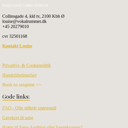
Sangcoach Louise Bøttern
Collinsgade 4, kld tv, 2100 Kbh Ø
louise@vokalrummet.dk
+45 20279010
cvr 32501168
Kontakt Louise
Privatlivs- & Cookiepolitik
Handelsbetingelser
Book en sangtime >>
Gode links:
FAQ - Ofte stillede spørgsmål
Gavekort til sang
Hjælp til Sang-Audition eller Sangeksamen?