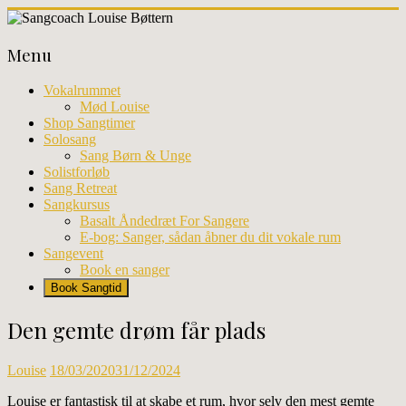
Skip
to
Sangcoach
content
Menu
Louise
Bøttern
Vokalrummet
Mød Louise
Professionel
Shop Sangtimer
sangundervisning
Solosang
og
Sang Børn & Unge
workhops
Solistforløb
i
Sang Retreat
København
Sangkursus
Basalt Åndedræt For Sangere
E-bog: Sanger, sådan åbner du dit vokale rum
Sangevent
Book en sanger
Book Sangtid
Den gemte drøm får plads
Louise
18/03/2020
31/12/2024
Louise er fantastisk til at skabe et rum, hvor selv den mest gemte