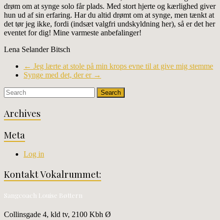
drøm om at synge solo får plads. Med stort hjerte og kærlighed giver
hun ud af sin erfaring. Har du altid drømt om at synge, men tænkt at
det tør jeg ikke, fordi (indsæt valgfri undskyldning her), så er det her
eventet for dig! Mine varmeste anbefalinger!
Lena Selander Bitsch
←
Jeg lærte at stole på min krops evne til at give mig stemme
Synge med det, der er
→
Archives
Meta
Log in
Kontakt Vokalrummet:
Sangcoach Louise Bøttern
Collinsgade 4, kld tv, 2100 Kbh Ø