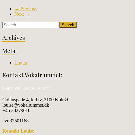
← Previous
Next →
Archives
Meta
Log in
Kontakt Vokalrummet:
Sangcoach Louise Bøttern
Collinsgade 4, kld tv, 2100 Kbh Ø
louise@vokalrummet.dk
+45 20279010
cvr 32501168
Kontakt Louise