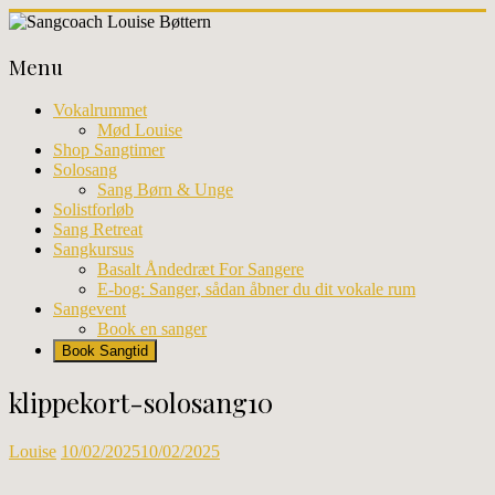
Skip
to
Sangcoach
content
Menu
Louise
Bøttern
Vokalrummet
Mød Louise
Professionel
Shop Sangtimer
sangundervisning
Solosang
og
Sang Børn & Unge
workhops
Solistforløb
i
Sang Retreat
København
Sangkursus
Basalt Åndedræt For Sangere
E-bog: Sanger, sådan åbner du dit vokale rum
Sangevent
Book en sanger
Book Sangtid
klippekort-solosang10
Louise
10/02/2025
10/02/2025