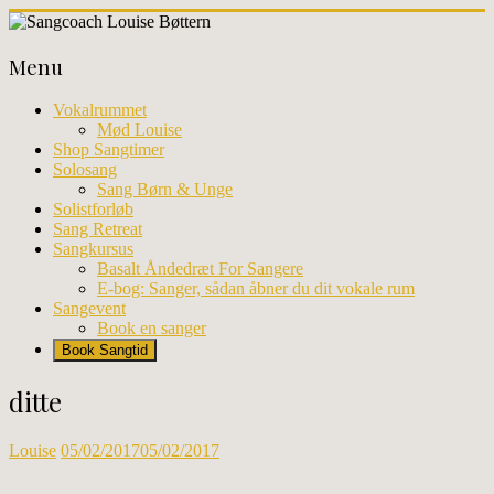
Skip
to
Sangcoach
content
Menu
Louise
Bøttern
Vokalrummet
Mød Louise
Professionel
Shop Sangtimer
sangundervisning
Solosang
og
Sang Børn & Unge
workhops
Solistforløb
i
Sang Retreat
København
Sangkursus
Basalt Åndedræt For Sangere
E-bog: Sanger, sådan åbner du dit vokale rum
Sangevent
Book en sanger
Book Sangtid
ditte
Louise
05/02/2017
05/02/2017