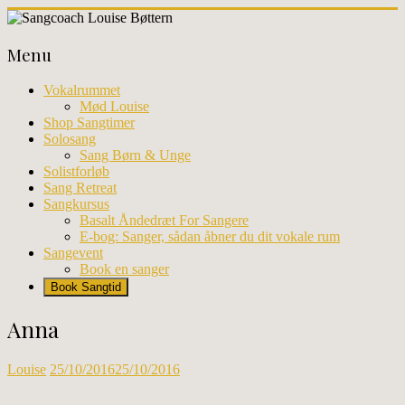
Skip
to
Sangcoach
content
Menu
Louise
Bøttern
Vokalrummet
Mød Louise
Professionel
Shop Sangtimer
sangundervisning
Solosang
og
Sang Børn & Unge
workhops
Solistforløb
i
Sang Retreat
København
Sangkursus
Basalt Åndedræt For Sangere
E-bog: Sanger, sådan åbner du dit vokale rum
Sangevent
Book en sanger
Book Sangtid
Anna
Louise
25/10/2016
25/10/2016