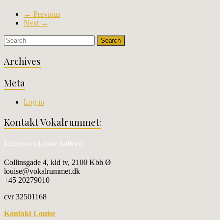
← Previous
Next →
Archives
Meta
Log in
Kontakt Vokalrummet:
Sangcoach Louise Bøttern
Collinsgade 4, kld tv, 2100 Kbh Ø
louise@vokalrummet.dk
+45 20279010
cvr 32501168
Kontakt Louise