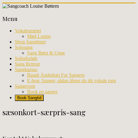
Skip
to
Sangcoach
content
Menu
Louise
Bøttern
Vokalrummet
Mød Louise
Professionel
Shop Sangtimer
sangundervisning
Solosang
og
Sang Børn & Unge
workhops
Solistforløb
i
Sang Retreat
København
Sangkursus
Basalt Åndedræt For Sangere
E-bog: Sanger, sådan åbner du dit vokale rum
Sangevent
Book en sanger
Book Sangtid
sæsonkort-særpris-sang