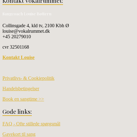
Kontakt Vokalrummet:
Sangcoach Louise Bøttern
Collinsgade 4, kld tv, 2100 Kbh Ø
louise@vokalrummet.dk
+45 20279010
cvr 32501168
Kontakt Louise
Privatlivs- & Cookiepolitik
Handelsbetingelser
Book en sangtime >>
Gode links:
FAQ - Ofte stillede spørgsmål
Gavekort til sang