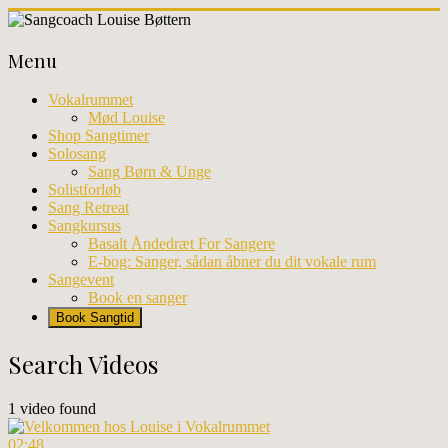
Skip
to
Sangcoach
content
Menu
Louise
Bøttern
Vokalrummet
Mød Louise
Professionel
Shop Sangtimer
sangundervisning
Solosang
og
Sang Børn & Unge
workhops
Solistforløb
i
Sang Retreat
København
Sangkursus
Basalt Åndedræt For Sangere
E-bog: Sanger, sådan åbner du dit vokale rum
Sangevent
Book en sanger
Book Sangtid
Search Videos
1 video found
02:48