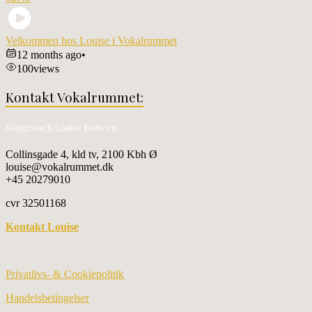
Velkommen hos Louise i Vokalrummet
12 months ago
•
100
views
Kontakt Vokalrummet:
Sangcoach Louise Bøttern
Collinsgade 4, kld tv, 2100 Kbh Ø
louise@vokalrummet.dk
+45 20279010
cvr 32501168
Kontakt Louise
Privatlivs- & Cookiepolitik
Handelsbetingelser