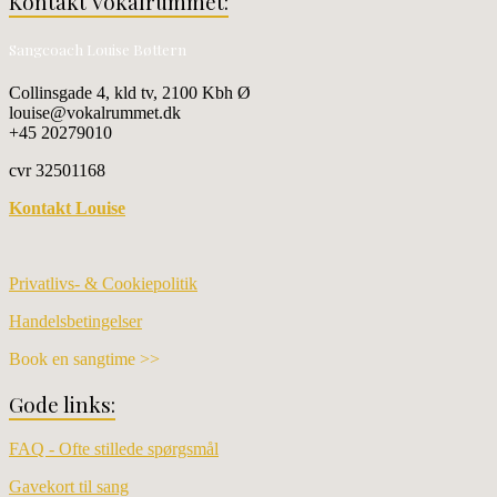
Kontakt Vokalrummet:
Sangcoach Louise Bøttern
Collinsgade 4, kld tv, 2100 Kbh Ø
louise@vokalrummet.dk
+45 20279010
cvr 32501168
Kontakt Louise
Privatlivs- & Cookiepolitik
Handelsbetingelser
Book en sangtime >>
Gode links:
FAQ - Ofte stillede spørgsmål
Gavekort til sang