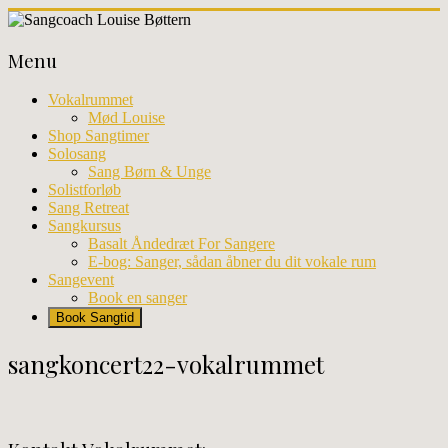
Skip
to
Sangcoach
content
Menu
Louise
Bøttern
Vokalrummet
Mød Louise
Professionel
Shop Sangtimer
sangundervisning
Solosang
og
Sang Børn & Unge
workhops
Solistforløb
i
Sang Retreat
København
Sangkursus
Basalt Åndedræt For Sangere
E-bog: Sanger, sådan åbner du dit vokale rum
Sangevent
Book en sanger
Book Sangtid
sangkoncert22-vokalrummet