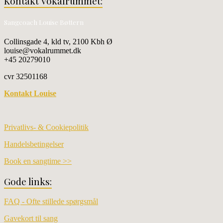
Kontakt Vokalrummet:
Sangcoach Louise Bøttern
Collinsgade 4, kld tv, 2100 Kbh Ø
louise@vokalrummet.dk
+45 20279010
cvr 32501168
Kontakt Louise
Privatlivs- & Cookiepolitik
Handelsbetingelser
Book en sangtime >>
Gode links:
FAQ - Ofte stillede spørgsmål
Gavekort til sang