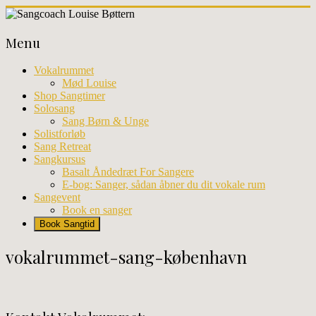
Skip
to
Sangcoach
content
Menu
Louise
Bøttern
Vokalrummet
Mød Louise
Professionel
Shop Sangtimer
sangundervisning
Solosang
og
Sang Børn & Unge
workhops
Solistforløb
i
Sang Retreat
København
Sangkursus
Basalt Åndedræt For Sangere
E-bog: Sanger, sådan åbner du dit vokale rum
Sangevent
Book en sanger
Book Sangtid
vokalrummet-sang-københavn