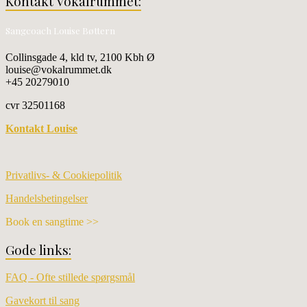
Kontakt Vokalrummet:
Sangcoach Louise Bøttern
Collinsgade 4, kld tv, 2100 Kbh Ø
louise@vokalrummet.dk
+45 20279010
cvr 32501168
Kontakt Louise
Privatlivs- & Cookiepolitik
Handelsbetingelser
Book en sangtime >>
Gode links:
FAQ - Ofte stillede spørgsmål
Gavekort til sang