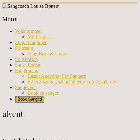
Skip
to
Sangcoach
content
Menu
Louise
Bøttern
Vokalrummet
Mød Louise
Professionel
Shop Sangtimer
sangundervisning
Solosang
og
Sang Børn & Unge
workhops
Solistforløb
i
Sang Retreat
København
Sangkursus
Basalt Åndedræt For Sangere
E-bog: Sanger, sådan åbner du dit vokale rum
Sangevent
Book en sanger
Book Sangtid
alvent