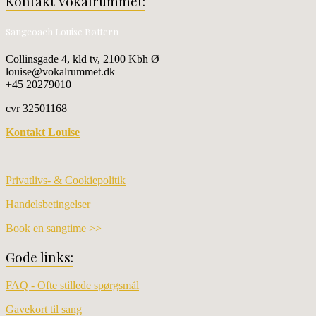
Kontakt Vokalrummet:
Sangcoach Louise Bøttern
Collinsgade 4, kld tv, 2100 Kbh Ø
louise@vokalrummet.dk
+45 20279010
cvr 32501168
Kontakt Louise
Privatlivs- & Cookiepolitik
Handelsbetingelser
Book en sangtime >>
Gode links:
FAQ - Ofte stillede spørgsmål
Gavekort til sang