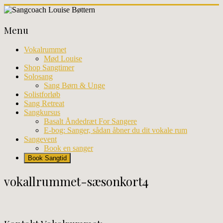
Skip
to
Sangcoach
content
Menu
Louise
Bøttern
Vokalrummet
Mød Louise
Professionel
Shop Sangtimer
sangundervisning
Solosang
og
Sang Børn & Unge
workhops
Solistforløb
i
Sang Retreat
København
Sangkursus
Basalt Åndedræt For Sangere
E-bog: Sanger, sådan åbner du dit vokale rum
Sangevent
Book en sanger
Book Sangtid
vokallrummet-sæsonkort4