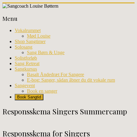
Skip
to
Sangcoach
content
Menu
Louise
Bøttern
Vokalrummet
Mød Louise
Professionel
Shop Sangtimer
sangundervisning
Solosang
og
Sang Børn & Unge
workhops
Solistforløb
i
Sang Retreat
København
Sangkursus
Basalt Åndedræt For Sangere
E-bog: Sanger, sådan åbner du dit vokale rum
Sangevent
Book en sanger
Book Sangtid
Responsskema Singers Summercamp
Responsskema for Singers