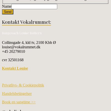
Name
Send
Kontakt Vokalrummet:
Sangcoach Louise Bøttern
Collinsgade 4, kld tv, 2100 Kbh Ø
louise@vokalrummet.dk
+45 20279010
cvr 32501168
Kontakt Louise
Privatlivs- & Cookiepolitik
Handelsbetingelser
Book en sangtime >>