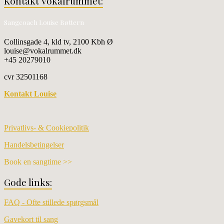
Kontakt Vokalrummet:
Sangcoach Louise Bøttern
Collinsgade 4, kld tv, 2100 Kbh Ø
louise@vokalrummet.dk
+45 20279010
cvr 32501168
Kontakt Louise
Privatlivs- & Cookiepolitik
Handelsbetingelser
Book en sangtime >>
Gode links:
FAQ - Ofte stillede spørgsmål
Gavekort til sang