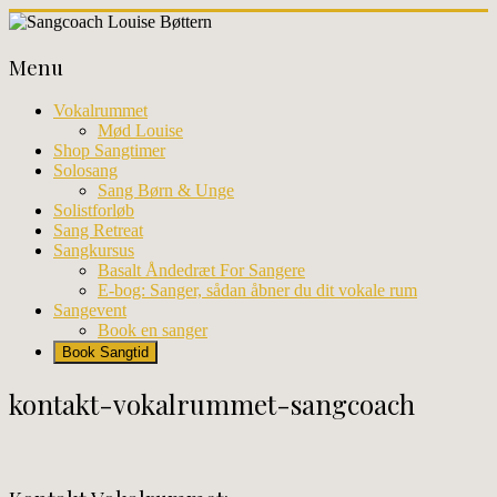
Skip
to
Sangcoach
content
Menu
Louise
Bøttern
Vokalrummet
Mød Louise
Professionel
Shop Sangtimer
sangundervisning
Solosang
og
Sang Børn & Unge
workhops
Solistforløb
i
Sang Retreat
København
Sangkursus
Basalt Åndedræt For Sangere
E-bog: Sanger, sådan åbner du dit vokale rum
Sangevent
Book en sanger
Book Sangtid
kontakt-vokalrummet-sangcoach